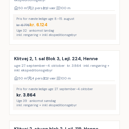
ekspeditionsgebyr
50
m²
2 pers.
1 vær.
100
m
Pris for næste ledige uge: 8.–15. august
kr.
6.124
kr.
6.776
Uge 32 · ankomst lørdag
inkl. rengøring + inkl. ekspeditionsgebyr
Inkl. rengøring
Klitvej 2, 1. sal Blok 3, Lejl. 224, Henne
uge: 27. september–4. oktober · kr. 3.864 · inkl. rengøring +
inkl. ekspeditionsgebyr
50
m²
4 pers.
1 vær.
100
m
Pris for næste ledige uge: 27. september–4. oktober
kr.
3.864
Uge 39 · ankomst søndag
inkl. rengøring + inkl. ekspeditionsgebyr
Inkl. rengøring
Klitvej 2, stuen blok 2, Lejl. 119, Henne