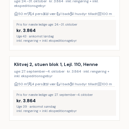
uge: 24.–31. oktober · kr. 3.864 · inkl. rengøring + inkl.
ekspeditionsgebyr
50
m²
4 pers.
1 vær.
1 bad
1 husdyr tilladt
100
m
Pris for næste ledige uge: 24.–31. oktober
kr.
3.864
Uge 43 · ankomst lørdag
inkl. rengøring + inkl. ekspeditionsgebyr
Inkl. rengøring
Klitvej 2, stuen blok 1, Lejl. 110, Henne
uge: 27. september–4. oktober · kr. 3.864 · inkl. rengøring +
inkl. ekspeditionsgebyr
50
m²
4 pers.
1 vær.
1 bad
1 husdyr tilladt
100
m
Pris for næste ledige uge: 27. september–4. oktober
kr.
3.864
Uge 39 · ankomst søndag
inkl. rengøring + inkl. ekspeditionsgebyr