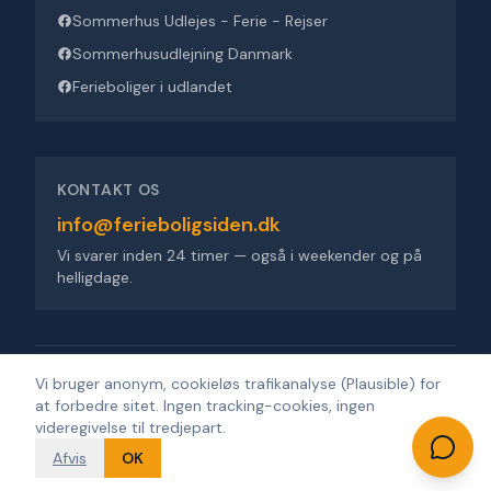
Sommerhus Udlejes - Ferie - Rejser
Sommerhusudlejning Danmark
Ferieboliger i udlandet
KONTAKT OS
info@ferieboligsiden.dk
Vi svarer inden 24 timer — også i weekender og på
helligdage.
Ferieboligsiden ApS
·
Trigevej 9, 8382 Hinnerup
·
CVR 36909676
Vi bruger anonym, cookieløs trafikanalyse (Plausible) for
at forbedre sitet. Ingen tracking-cookies, ingen
©
2026
Ferieboligsiden
.
Alle rettigheder forbeholdes.
·
Udviklet af
videregivelse til tredjepart.
Design'R'us
Afvis
OK