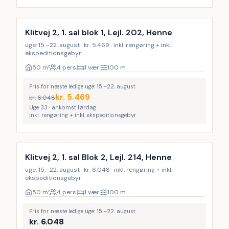
Inkl. rengøring
LAST MINUTE
Klitvej 2, 1. sal blok 1, Lejl. 202, Henne
uge: 15.–22. august · kr. 5.469 · inkl. rengøring + inkl.
ekspeditionsgebyr
50
m²
4 pers.
1 vær.
100
m
Pris for næste ledige uge: 15.–22. august
kr.
5.469
kr.
6.048
Uge 33 · ankomst lørdag
inkl. rengøring + inkl. ekspeditionsgebyr
Inkl. rengøring
Klitvej 2, 1. sal Blok 2, Lejl. 214, Henne
uge: 15.–22. august · kr. 6.048 · inkl. rengøring + inkl.
ekspeditionsgebyr
50
m²
4 pers.
1 vær.
100
m
Pris for næste ledige uge: 15.–22. august
kr.
6.048