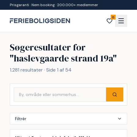
Spring til indhold
Prisgaranti · Nem booking · 200.000+ medlemmer
0
Søgeresultater for
"
haslevgaarde strand 19a
"
1.281
resultater · Side
1
af
54
Filtrér
Inkl. rengøring