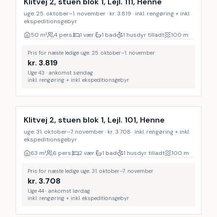
Klitvej 2, stuen blok 1, Lejl. 111, Henne
uge: 25. oktober–1. november · kr. 3.819 · inkl. rengøring + inkl.
ekspeditionsgebyr
50
m²
4 pers.
1 vær.
1 bad
1 husdyr tilladt
100
m
Pris for næste ledige uge: 25. oktober–1. november
kr.
3.819
Uge 43 · ankomst søndag
inkl. rengøring + inkl. ekspeditionsgebyr
Inkl. rengøring
Klitvej 2, stuen blok 1, Lejl. 101, Henne
uge: 31. oktober–7. november · kr. 3.708 · inkl. rengøring + inkl.
ekspeditionsgebyr
63
m²
6 pers.
2 vær.
1 bad
1 husdyr tilladt
100
m
Pris for næste ledige uge: 31. oktober–7. november
kr.
3.708
Uge 44 · ankomst lørdag
inkl. rengøring + inkl. ekspeditionsgebyr
Inkl. rengøring