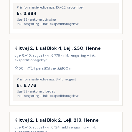
Pris for næste ledige uge: 15.–22. september
kr.
3.864
Uge 38 · ankomst tirsdag
inkl. rengøring + inkl. ekspeditionsgebyr
Inkl. rengøring
Klitvej 2, 1. sal Blok 4, Lejl. 230, Henne
uge: 8.–15. august · kr. 6.776 · inkl. rengøring + inkl.
ekspeditionsgebyr
50
m²
4 pers.
1 vær.
100
m
Pris for næste ledige uge: 8.–15. august
kr.
6.776
Uge 32 · ankomst lørdag
inkl. rengøring + inkl. ekspeditionsgebyr
Inkl. rengøring
LAST MINUTE
Klitvej 2, 1. sal Blok 2, Lejl. 218, Henne
uge: 8.–15. august · kr. 6.124 · inkl. rengøring + inkl.