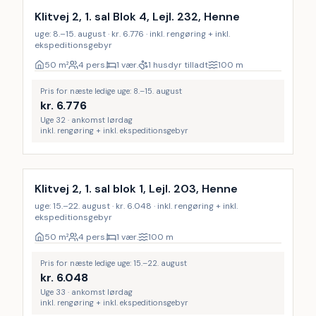
Klitvej 2, 1. sal Blok 4, Lejl. 232, Henne
uge: 8.–15. august · kr. 6.776 · inkl. rengøring + inkl.
ekspeditionsgebyr
50
m²
4 pers.
1 vær.
1 husdyr tilladt
100
m
Pris for næste ledige uge: 8.–15. august
kr.
6.776
Uge 32 · ankomst lørdag
inkl. rengøring + inkl. ekspeditionsgebyr
Inkl. rengøring
Klitvej 2, 1. sal blok 1, Lejl. 203, Henne
uge: 15.–22. august · kr. 6.048 · inkl. rengøring + inkl.
ekspeditionsgebyr
50
m²
4 pers.
1 vær.
100
m
Pris for næste ledige uge: 15.–22. august
kr.
6.048
Uge 33 · ankomst lørdag
inkl. rengøring + inkl. ekspeditionsgebyr