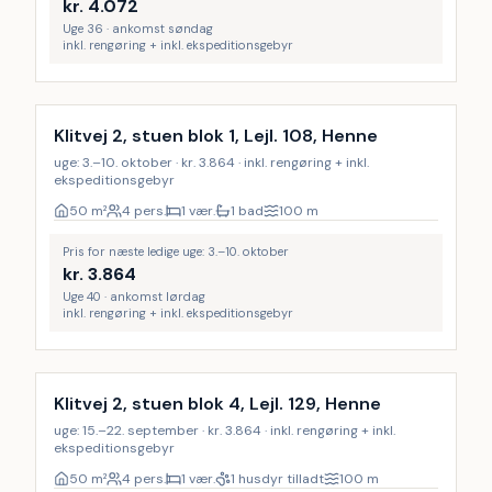
kr.
4.072
Uge 36 · ankomst søndag
inkl. rengøring + inkl. ekspeditionsgebyr
Inkl. rengøring
Klitvej 2, stuen blok 1, Lejl. 108, Henne
uge: 3.–10. oktober · kr. 3.864 · inkl. rengøring + inkl.
ekspeditionsgebyr
50
m²
4 pers.
1 vær.
1 bad
100
m
Pris for næste ledige uge: 3.–10. oktober
kr.
3.864
Uge 40 · ankomst lørdag
inkl. rengøring + inkl. ekspeditionsgebyr
Inkl. rengøring
Klitvej 2, stuen blok 4, Lejl. 129, Henne
uge: 15.–22. september · kr. 3.864 · inkl. rengøring + inkl.
ekspeditionsgebyr
50
m²
4 pers.
1 vær.
1 husdyr tilladt
100
m