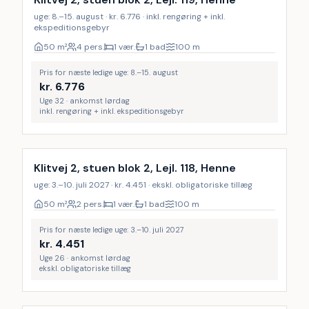
uge: 8.–15. august · kr. 6.776 · inkl. rengøring + inkl.
ekspeditionsgebyr
50
m²
4 pers.
1 vær.
1 bad
100
m
Pris for næste ledige uge: 8.–15. august
kr.
6.776
Uge 32 · ankomst lørdag
inkl. rengøring + inkl. ekspeditionsgebyr
Klitvej 2, stuen blok 2, Lejl. 118, Henne
uge: 3.–10. juli 2027 · kr. 4.451 · ekskl. obligatoriske tillæg
50
m²
2 pers.
1 vær.
1 bad
100
m
Pris for næste ledige uge: 3.–10. juli 2027
kr.
4.451
Uge 26 · ankomst lørdag
ekskl. obligatoriske tillæg
Inkl. rengøring