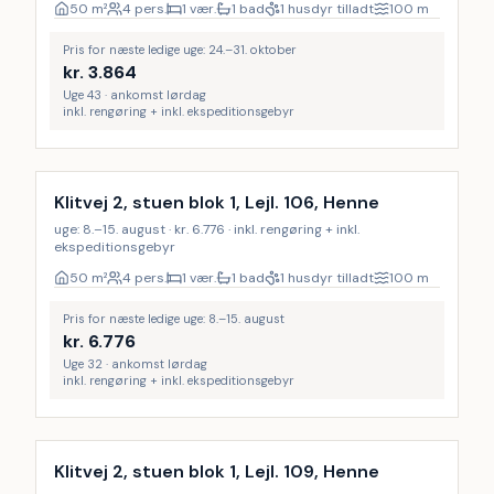
50
m²
4 pers.
1 vær.
1 bad
1 husdyr tilladt
100
m
Pris for næste ledige uge: 24.–31. oktober
kr.
3.864
Uge 43 · ankomst lørdag
inkl. rengøring + inkl. ekspeditionsgebyr
Inkl. rengøring
Klitvej 2, stuen blok 1, Lejl. 106, Henne
uge: 8.–15. august · kr. 6.776 · inkl. rengøring + inkl.
ekspeditionsgebyr
50
m²
4 pers.
1 vær.
1 bad
1 husdyr tilladt
100
m
Pris for næste ledige uge: 8.–15. august
kr.
6.776
Uge 32 · ankomst lørdag
inkl. rengøring + inkl. ekspeditionsgebyr
Inkl. rengøring
Klitvej 2, stuen blok 1, Lejl. 109, Henne