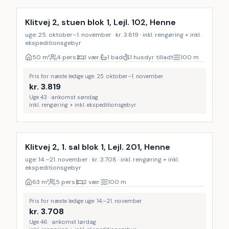
Klitvej 2, stuen blok 1, Lejl. 102, Henne
uge: 25. oktober–1. november · kr. 3.819 · inkl. rengøring + inkl.
ekspeditionsgebyr
50
m²
4 pers.
1 vær.
1 bad
1 husdyr tilladt
100
m
Pris for næste ledige uge: 25. oktober–1. november
kr.
3.819
Uge 43 · ankomst søndag
inkl. rengøring + inkl. ekspeditionsgebyr
Inkl. rengøring
Klitvej 2, 1. sal blok 1, Lejl. 201, Henne
uge: 14.–21. november · kr. 3.708 · inkl. rengøring + inkl.
ekspeditionsgebyr
63
m²
5 pers.
2 vær.
100
m
Pris for næste ledige uge: 14.–21. november
kr.
3.708
Uge 46 · ankomst lørdag