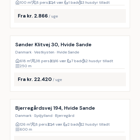
100
m²
8 pers.
4 vær.
1 bad
3 husdyr tilladt
Fra kr. 2.866
/ uge
Inkl. rengøring
Sønder Klitvej 30, Hvide Sande
Danmark · Vestkysten · Hvide Sande
618
m²
38 pers.
16 vær.
7 bad
2 husdyr tilladt
250
m
Fra kr. 22.420
/ uge
Inkl. rengøring
Bjerregårdsvej 194, Hvide Sande
Danmark · Sydjylland · Bjerregård
126
m²
8 pers.
4 vær.
2 bad
2 husdyr tilladt
600
m