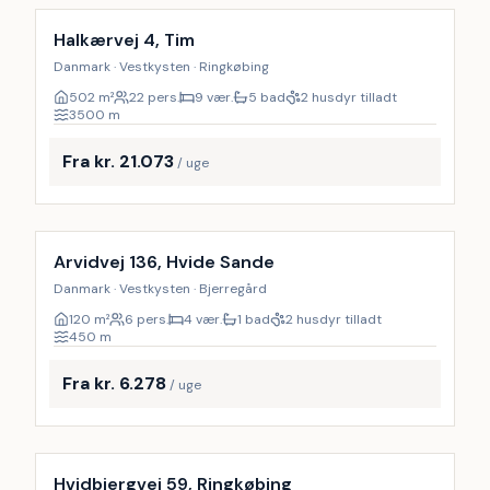
Halkærvej 4, Tim
Danmark · Vestkysten · Ringkøbing
502
m²
22 pers.
9 vær.
5 bad
2 husdyr tilladt
3500
m
Fra kr. 21.073
/ uge
Inkl. rengøring
Arvidvej 136, Hvide Sande
Danmark · Vestkysten · Bjerregård
120
m²
6 pers.
4 vær.
1 bad
2 husdyr tilladt
450
m
Fra kr. 6.278
/ uge
Inkl. rengøring
Hvidbjergvej 59, Ringkøbing