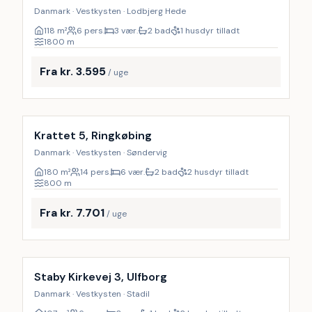
Danmark · Vestkysten · Lodbjerg Hede
118
m²
6 pers.
3 vær.
2 bad
1 husdyr tilladt
1800
m
Fra kr. 3.595
/ uge
Inkl. rengøring
Krattet 5, Ringkøbing
Danmark · Vestkysten · Søndervig
180
m²
14 pers.
6 vær.
2 bad
2 husdyr tilladt
800
m
Fra kr. 7.701
/ uge
Staby Kirkevej 3, Ulfborg
Danmark · Vestkysten · Stadil