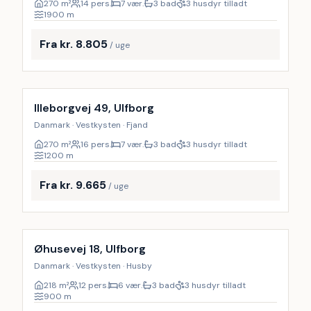
270
m²
14 pers.
7 vær.
3 bad
3 husdyr tilladt
1900
m
Fra kr. 8.805
/ uge
Inkl. rengøring
Illeborgvej 49, Ulfborg
Danmark · Vestkysten · Fjand
270
m²
16 pers.
7 vær.
3 bad
3 husdyr tilladt
1200
m
Fra kr. 9.665
/ uge
Inkl. rengøring
Øhusevej 18, Ulfborg
Danmark · Vestkysten · Husby
218
m²
12 pers.
6 vær.
3 bad
3 husdyr tilladt
900
m