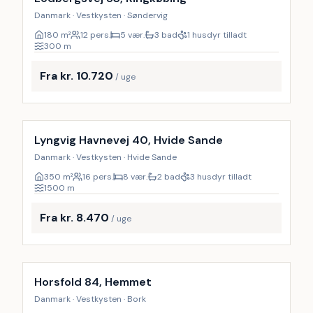
Danmark · Vestkysten · Søndervig
180
m²
12 pers.
5 vær.
3 bad
1 husdyr tilladt
300
m
Fra kr. 10.720
/ uge
Lyngvig Havnevej 40, Hvide Sande
Danmark · Vestkysten · Hvide Sande
350
m²
16 pers.
8 vær.
2 bad
3 husdyr tilladt
1500
m
Fra kr. 8.470
/ uge
Horsfold 84, Hemmet
Danmark · Vestkysten · Bork