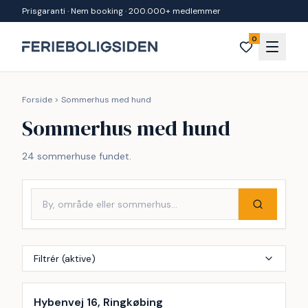
Spring til indhold
Prisgaranti · Nem booking · 200.000+ medlemmer
0
Forside
>
Sommerhus med hund
Sommerhus med hund
24 sommerhuse fundet.
Filtrér (aktive)
Hybenvej 16, Ringkøbing