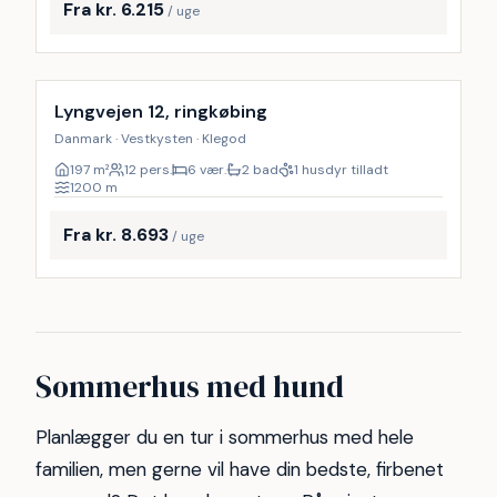
Fra kr. 6.215
/ uge
Inkl. rengøring
Lyngvejen 12, ringkøbing
Danmark · Vestkysten · Klegod
197
m²
12 pers.
6 vær.
2 bad
1 husdyr tilladt
1200
m
Fra kr. 8.693
/ uge
Sommerhus med hund
Planlægger du en tur i sommerhus med hele
familien, men gerne vil have din bedste, firbenet