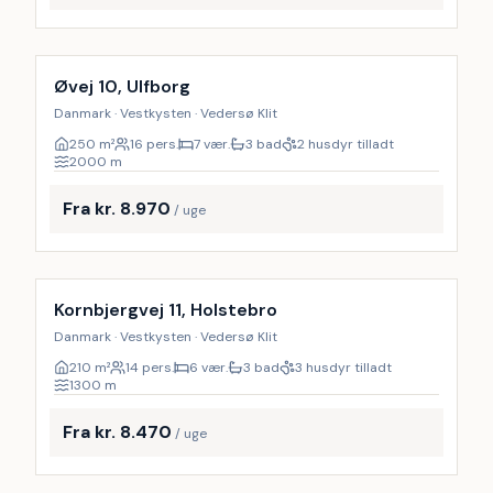
Inkl. rengøring
Øvej 10, Ulfborg
Danmark · Vestkysten · Vedersø Klit
250
m²
16 pers.
7 vær.
3 bad
2 husdyr tilladt
2000
m
Fra kr. 8.970
/ uge
Inkl. rengøring
Kornbjergvej 11, Holstebro
Danmark · Vestkysten · Vedersø Klit
210
m²
14 pers.
6 vær.
3 bad
3 husdyr tilladt
1300
m
Fra kr. 8.470
/ uge
Inkl. rengøring