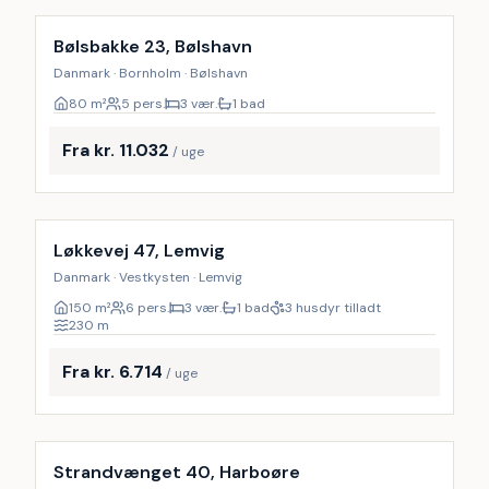
Bølsbakke 23, Bølshavn
Danmark · Bornholm · Bølshavn
80
m²
5 pers.
3 vær.
1 bad
Fra kr. 11.032
/ uge
Inkl. rengøring
9
%
Løkkevej 47, Lemvig
Danmark · Vestkysten · Lemvig
150
m²
6 pers.
3 vær.
1 bad
3 husdyr tilladt
230
m
Fra kr. 6.714
/ uge
Strandvænget 40, Harboøre