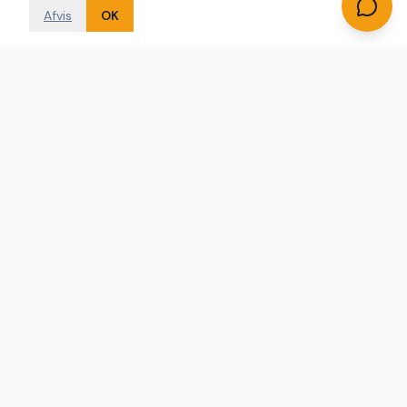
Afvis
OK
Danmarks største uafhængige søgemaskine til
sommerhusudlejning. Vi søger på tværs af flere
udlejningsbureauer.
Følg os på
SOMMERHUSE