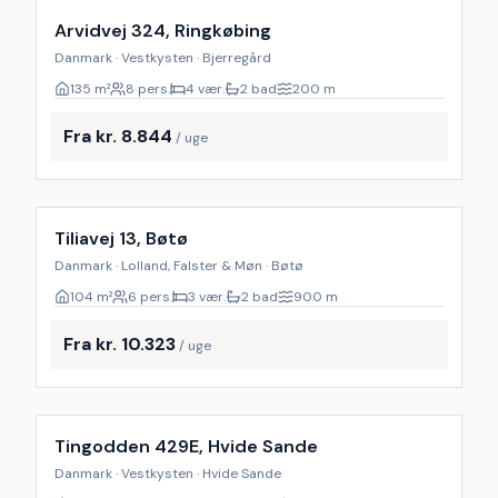
Arvidvej 324, Ringkøbing
Danmark · Vestkysten · Bjerregård
135
m²
8 pers.
4 vær.
2 bad
200
m
Fra kr. 8.844
/ uge
Inkl. rengøring
Tiliavej 13, Bøtø
Danmark · Lolland, Falster & Møn · Bøtø
104
m²
6 pers.
3 vær.
2 bad
900
m
Fra kr. 10.323
/ uge
Inkl. rengøring
9
%
Tingodden 429E, Hvide Sande
Danmark · Vestkysten · Hvide Sande