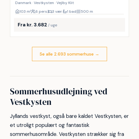
Danmark · Vestkysten · Vejlby Klit
103
m²
6 pers.
3 vær.
1 bad
500
m
Fra kr. 3.682
/ uge
Se alle 2.693 sommerhuse
→
Sommerhusudlejning ved
Vestkysten
Jyllands vestkyst, også bare kaldet Vestkysten, er
et utroligt populært og fantastisk
sommerhusområde. Vestkysten strækker sig fra