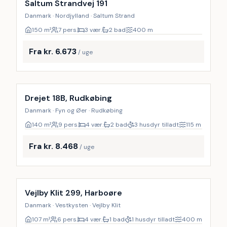
Saltum Strandvej 191
Danmark · Nordjylland · Saltum Strand
150
m²
7 pers.
3 vær.
2 bad
400
m
Fra kr. 6.673
/ uge
Inkl. rengøring
18
%
Drejet 18B, Rudkøbing
Danmark · Fyn og Øer · Rudkøbing
140
m²
9 pers.
4 vær.
2 bad
3 husdyr tilladt
115
m
Fra kr. 8.468
/ uge
Vejlby Klit 299, Harboøre
Danmark · Vestkysten · Vejlby Klit
107
m²
6 pers.
4 vær.
1 bad
1 husdyr tilladt
400
m