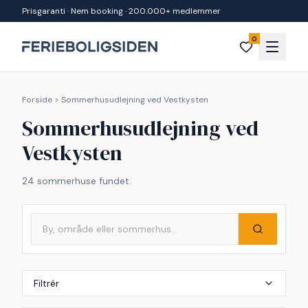
Spring til indhold
Prisgaranti · Nem booking · 200.000+ medlemmer
0
Forside
>
Sommerhusudlejning ved Vestkysten
Sommerhusudlejning ved
Vestkysten
24 sommerhuse fundet.
Filtrér
Inkl. rengøring