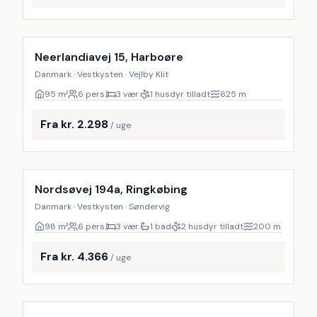
Neerlandiavej 15, Harboøre
Danmark · Vestkysten · Vejlby Klit
95
m²
6 pers.
3 vær.
1 husdyr tilladt
625
m
Fra kr. 2.298
/ uge
Nordsøvej 194a, Ringkøbing
Danmark · Vestkysten · Søndervig
98
m²
6 pers.
3 vær.
1 bad
2 husdyr tilladt
200
m
Fra kr. 4.366
/ uge
Inkl. rengøring