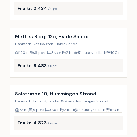
Fra kr. 2.434
/ uge
Inkl. rengøring
Mettes Bjerg 12c, Hvide Sande
Danmark · Vestkysten · Hvide Sande
120
m²
6 pers.
3 vær.
2 bad
1 husdyr tilladt
100
m
Fra kr. 8.483
/ uge
Inkl. rengøring
Solstræde 10, Hummingen Strand
Danmark · Lolland, Falster & Møn · Hummingen Strand
72
m²
8 pers.
3 vær.
2 bad
4 husdyr tilladt
150
m
Fra kr. 4.823
/ uge
Inkl. rengøring