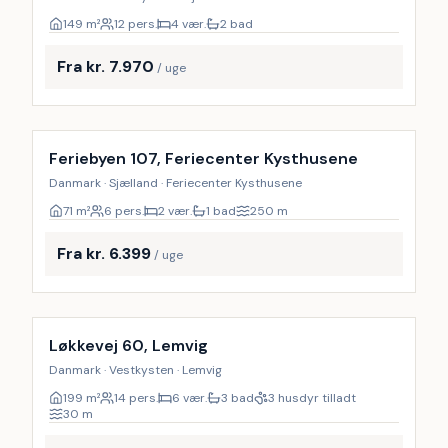
149
m²
12 pers.
4 vær.
2 bad
Fra kr. 7.970
/ uge
Inkl. rengøring
Feriebyen 107, Feriecenter Kysthusene
Danmark · Sjælland · Feriecenter Kysthusene
71
m²
6 pers.
2 vær.
1 bad
250
m
Fra kr. 6.399
/ uge
Inkl. rengøring
9
%
Løkkevej 60, Lemvig
Danmark · Vestkysten · Lemvig
199
m²
14 pers.
6 vær.
3 bad
3 husdyr tilladt
30
m