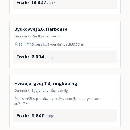
Fra kr. 18.827
/ uge
Byskovvej 26, Harboøre
Danmark · Vestkysten · Vrist
93
m²
6 pers.
3 vær.
1 bad
150
m
Fra kr. 6.994
/ uge
Inkl. rengøring
Hvidbjergvej 113, ringkøbing
Danmark · Sydjylland · Søndervig
128
m²
8 pers.
4 vær.
2 bad
1 husdyr tilladt
250
m
Fra kr. 5.845
/ uge
Inkl. rengøring