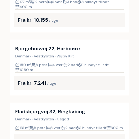
177
m²
12 pers.
6 vær.
3 bad
3 husdyr tilladt
400
m
Fra kr. 10.155
/ uge
Inkl. rengøring
Bjergehusvej 22, Harboøre
Danmark · Vestkysten · Vejlby Klit
150
m²
8 pers.
4 vær.
2 bad
1 husdyr tilladt
1050
m
Fra kr. 7.241
/ uge
Inkl. rengøring
Fladsbjergvej 32, Ringkøbing
Danmark · Vestkysten · Klegod
131
m²
8 pers.
3 vær.
2 bad
1 husdyr tilladt
300
m