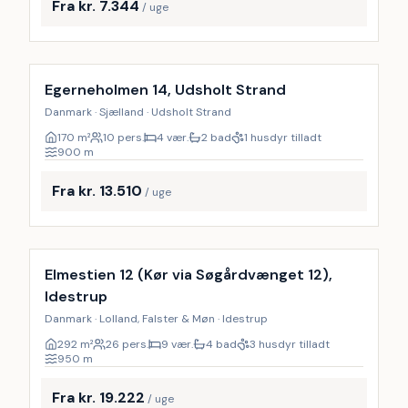
Fra kr. 7.344
/ uge
Inkl. rengøring
Egerneholmen 14, Udsholt Strand
Danmark · Sjælland · Udsholt Strand
170
m²
10 pers.
4 vær.
2 bad
1 husdyr tilladt
900
m
Fra kr. 13.510
/ uge
Inkl. rengøring
9
%
Elmestien 12 (Kør via Søgårdvænget 12),
Idestrup
Danmark · Lolland, Falster & Møn · Idestrup
292
m²
26 pers.
9 vær.
4 bad
3 husdyr tilladt
950
m
Fra kr. 19.222
/ uge