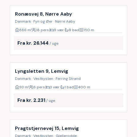
18
%
Ronæsvej 8, Nørre Aaby
Danmark · Fyn og Øer · Nørre Aaby
886
m²
18 pers.
9 vær.
9 bad
150
m
Fra kr. 26.144
/ uge
Lyngsletten 9, Lemvig
Danmark · Vestkysten · Ferring Strand
93
m²
6 pers.
3 vær.
1 bad
400
m
Fra kr. 2.231
/ uge
Inkl. rengøring
Pragtstjernevej 15, Lemvig
Danmark · Vestkysten · Gjellerodde