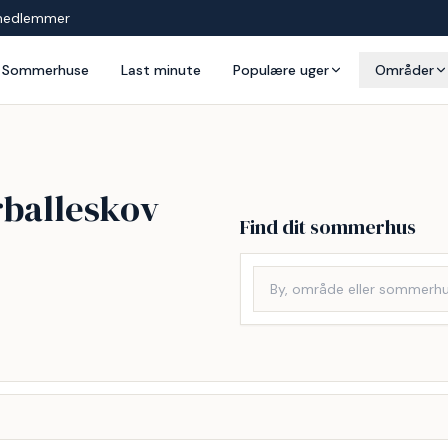
medlemmer
Sommerhuse
Last minute
Populære uger
Områder
rballeskov
Find dit sommerhus