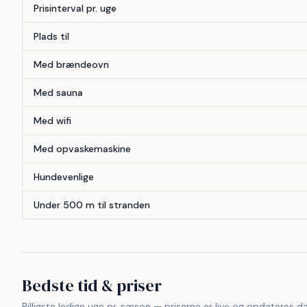
Prisinterval pr. uge
Plads til
Med brændeovn
Med sauna
Med wifi
Med opvaskemaskine
Hundevenlige
Under 500 m til stranden
Bedste tid & priser
Billigste ledige uge pr. sæson — priserne er live og opdateres da