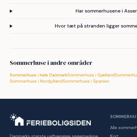
Har sommerhusene i Asser
Hvor tæt på stranden ligger somme
Sommerhuse i andre områder
Sommerhuse i hele Danmark
Sommerhuse i Sjælland
Sommerhus
Sommerhuse i Nordjylland
Sommerhuse i Spanien
SOMMERHU
Alle sommer
Danmarks største uafhængige søgemaskine
Kort