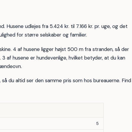
5
d. Husene udlejes fra 5.424 kr. til 7.166 kr. pr. uge, og det
ulighed for større selskaber og familier.
kine. 4 af husene ligger højst 500 m fra stranden, så der
e. 3 af husene er hundevenlige, hvilket betyder, at du kan
rændeovn.
t, så du altid ser den samme pris som hos bureauerne. Find
5