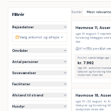
Sortér:
Filtrér
Rejsedatoer
Havmose 11, Asser
uge: 31. august–7. septem
Vælg ankomst og afrejse
forsikring tillægges ved
der.
97
m²
8 pers.
4 vær
Områder
Pris for næste ledige uge:
Antal personer
kr.
7.992
Uge 36 · ankomst manda
Gebyrer og forsikring til
Soveværelser
slutprisen vises der.
Inkl. rengøring
Faciliteter
Havmose 18, Asse
Afstand til strand
uge: 15.–22. august · kr. 8.
Gebyrer og forsikring ti
Husdyr
slutprisen vises der.