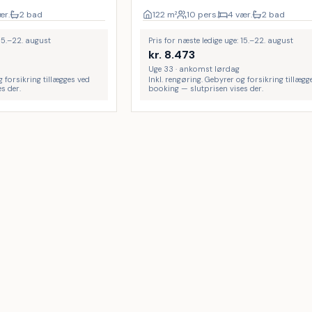
ær.
2 bad
122
m²
10 pers.
4 vær.
2 bad
 15.–22. august
Pris for næste ledige uge: 15.–22. august
kr.
8.473
Uge 33 · ankomst lørdag
g forsikring tillægges ved
Inkl. rengøring. Gebyrer og forsikring tillægg
s der.
booking — slutprisen vises der.
lland
Haderslev
e Strand
Høll
7