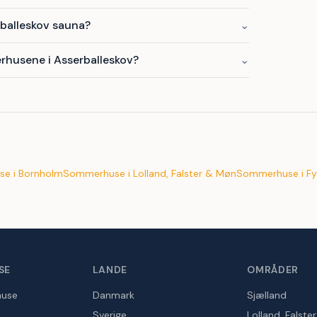
balleskov sauna?
⌄
rhusene i Asserballeskov?
⌄
e i Bornholm
Sommerhuse i Lolland, Falster & Møn
Sommerhuse i Fy
SE
LANDE
OMRÅDER
huse
Danmark
Sjælland
Sverige
Lolland, Falste