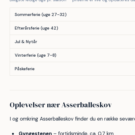
Sommerferie (uge 27–32)
Efterårsferie (uge 42)
Jul & Nytår
Vinterferie (uge 7–8)
Påskeferie
Oplevelser nær Asserballeskov
I og omkring Asserballeskov finder du en række seværd
Gyngestenen
– fortidsminde, ca. 0,7 km