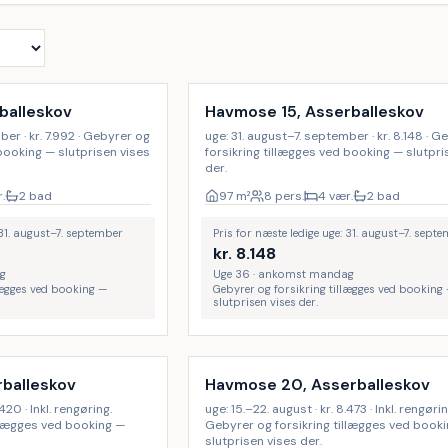
balleskov
Havmose 15, Asserballeskov
ber · kr. 7.992 · Gebyrer og
uge: 31. august–7. september · kr. 8.148 · 
 booking — slutprisen vises
forsikring tillægges ved booking — slutpri
der.
.
2 bad
97
m²
8 pers.
4 vær.
2 bad
 31. august–7. september
Pris for næste ledige uge: 31. august–7. sept
kr.
8.148
g
Uge 36 · ankomst mandag
lægges ved booking —
Gebyrer og forsikring tillægges ved booking
slutprisen vises der.
Inkl. rengøring
rballeskov
Havmose 20, Asserballeskov
420 · Inkl. rengøring.
uge: 15.–22. august · kr. 8.473 · Inkl. rengørin
llægges ved booking —
Gebyrer og forsikring tillægges ved book
slutprisen vises der.