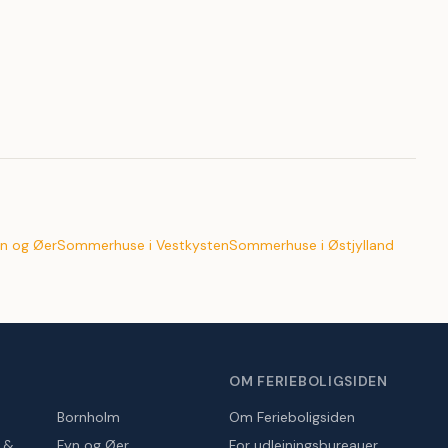
n og Øer
Sommerhuse i Vestkysten
Sommerhuse i Østjylland
OM FERIEBOLIGSIDEN
Bornholm
Om Ferieboligsiden
r &
Fyn og Øer
For udlejningsbureauer