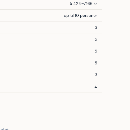
5.424–7.166 kr
op til 10 personer
3
5
5
5
3
4
gligt.