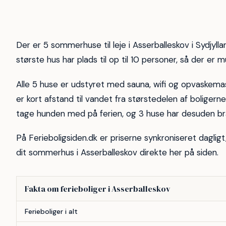
5
5
Der er 5 sommerhuse til leje i Asserballeskov i Sydjyllan
største hus har plads til op til 10 personer, så der er m
Alle 5 huse er udstyret med sauna, wifi og opvaskemas
er kort afstand til vandet fra størstedelen af boligern
tage hunden med på ferien, og 3 huse har desuden b
På Ferieboligsiden.dk er priserne synkroniseret daglig
dit sommerhus i Asserballeskov direkte her på siden.
Fakta om ferieboliger i Asserballeskov
Forhold
Antal
Ferieboliger i alt