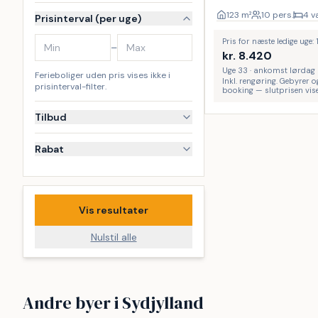
123
m²
10 pers.
4 v
Prisinterval (per uge)
Pris for næste ledige uge:
–
kr.
8.420
Uge 33 · ankomst lørdag
Ferieboliger uden pris vises ikke i
Inkl. rengøring. Gebyrer o
prisinterval-filter.
booking — slutprisen vise
Tilbud
Rabat
Vis resultater
Nulstil alle
Sydals
Sydvestjy
Andre byer i Sydjylland
Nordborg
Hejlsmind
42
13