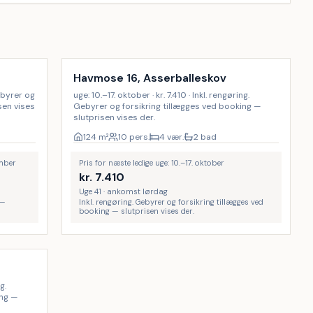
Inkl. rengøring
Havmose 16, Asserballeskov
Gebyrer og
uge: 10.–17. oktober · kr. 7.410 · Inkl. rengøring.
sen vises
Gebyrer og forsikring tillægges ved booking —
slutprisen vises der.
124
m²
10 pers.
4 vær.
2 bad
ember
Pris for næste ledige uge: 10.–17. oktober
kr.
7.410
Uge 41 · ankomst lørdag
 —
Inkl. rengøring. Gebyrer og forsikring tillægges ved
booking — slutprisen vises der.
g.
ing —