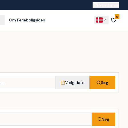
Nyhedsmail
0
Om Ferieboligsiden
Vælg dato
Søg
Søg