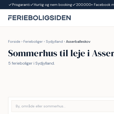
Spring til indhold
Prisgaranti
Hurtig og nem booking
200.000+ Facebook 
Forside
›
Ferieboliger
›
Sydjylland
›
Asserballeskov
Sommerhus til leje i Asse
5 ferieboliger i Sydjylland.