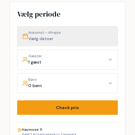
−
Vælg periode
Ankomst – Afrejse
Vælg datoer
Gæster
1 gæst
Børn
0 børn
Check pris
Havmose 11
6440 Asserballeskov, Danmark