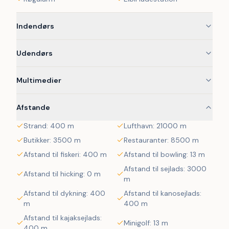
hyggeligt havnemiljø, caféer, shopping og seværdigheder 
som Sønderborg Slot og Dybbøl Mølle. I nærheden finder 
Indendørs
I også golfbaner, badeland og oplevelser som Universe 
Science Park, som er et hit for både børn og voksne.
Udendørs
Multimedier
Afstande
Strand: 400 m
Lufthavn: 21000 m
Butikker: 3500 m
Restauranter: 8500 m
Afstand til fiskeri: 400 m
Afstand til bowling: 13 m
Afstand til sejlads: 3000
Afstand til hicking: 0 m
m
Afstand til dykning: 400
Afstand til kanosejlads:
m
400 m
Afstand til kajaksejlads:
Minigolf: 13 m
400 m