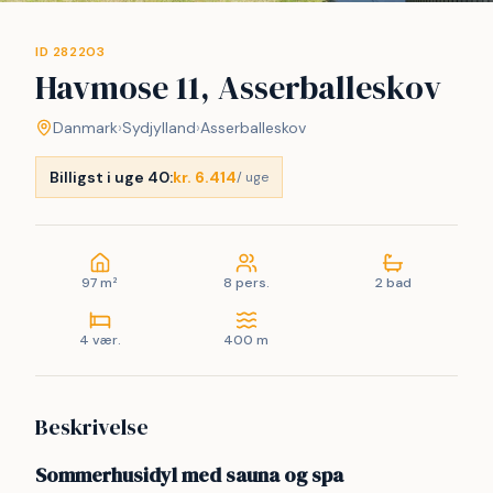
ID 282203
Havmose 11, Asserballeskov
Danmark
›
Sydjylland
›
Asserballeskov
Billigst i uge 40:
kr. 6.414
/ uge
97 m²
8 pers.
2 bad
4 vær.
400 m
Beskrivelse
Sommerhusidyl med sauna og spa