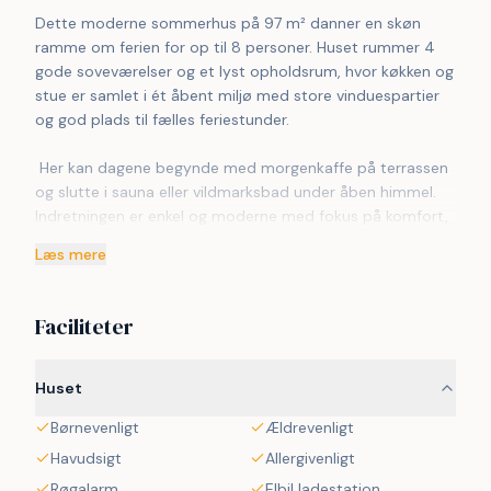
Dette moderne sommerhus på 97 m² danner en skøn 
ramme om ferien for op til 8 personer. Huset rummer 4 
gode soveværelser og et lyst opholdsrum, hvor køkken og 
stue er samlet i ét åbent miljø med store vinduespartier 
og god plads til fælles feriestunder.
 Her kan dagene begynde med morgenkaffe på terrassen 
og slutte i sauna eller vildmarksbad under åben himmel. 
Indretningen er enkel og moderne med fokus på komfort, 
lys og nærvær. Den korte afstand til vandet gør det nemt 
Læs mere
at tage en dukkert eller nyde aftener ved kysten.
 Området ved Nørre Kettingskov er kendt for sin rolige 
Faciliteter
natur og smukke kyststrækning på Als. Her finder I små 
strande, gode fiskemuligheder og fine stier til både gå- og 
cykelture gennem skov, bakker og åbne landskaber. Den 
Huset
børnevenlige stemning gør området oplagt til familieferie 
Børnevenligt
Ældrevenligt
med tid til afslapning og oplevelser i naturen.
Havudsigt
Allergivenligt
 Fra huset er der kort køreafstand til Sønderborg med 
Røgalarm
Elbil ladestation