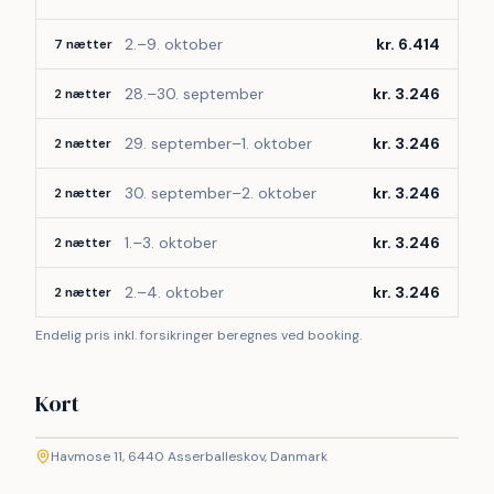
2.–9. oktober
kr. 6.414
7 nætter
28.–30. september
kr. 3.246
2 nætter
29. september–1. oktober
kr. 3.246
2 nætter
30. september–2. oktober
kr. 3.246
2 nætter
1.–3. oktober
kr. 3.246
2 nætter
2.–4. oktober
kr. 3.246
2 nætter
Endelig pris inkl. forsikringer beregnes ved booking.
Kort
©
etMap
Havmose 11, 6440 Asserballeskov, Danmark
+