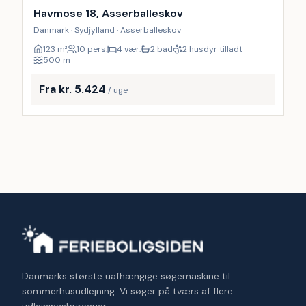
Havmose 18, Asserballeskov
Danmark · Sydjylland · Asserballeskov
123
m²
10 pers.
4 vær.
2 bad
2 husdyr tilladt
500
m
Fra kr. 5.424
/ uge
Danmarks største uafhængige søgemaskine til
sommerhusudlejning. Vi søger på tværs af flere