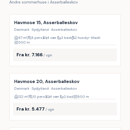
Andre sommerhuse i Asserballeskov
Havmose 15, Asserballeskov
Danmark · Sydjylland · Asserballeskov
97
m²
8 pers.
4 vær.
2 bad
2 husdyr tilladt
500
m
Fra kr. 7.166
/ uge
Inkl. rengøring
Havmose 20, Asserballeskov
Danmark · Sydjylland · Asserballeskov
122
m²
10 pers.
4 vær.
2 bad
800
m
Fra kr. 5.477
/ uge
Inkl. rengøring