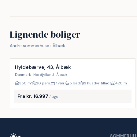
−
Lignende boliger
Andre sommerhuse i Ålbæk
Inkl. rengøring
9
%
Hyldebærvej 43, Ålbæk
Danmark · Nordjylland · Ålbæk
350
m²
20 pers.
7 vær.
5 bad
3 husdyr tilladt
420
m
Fra kr. 16.997
/ uge
SOMMERHU