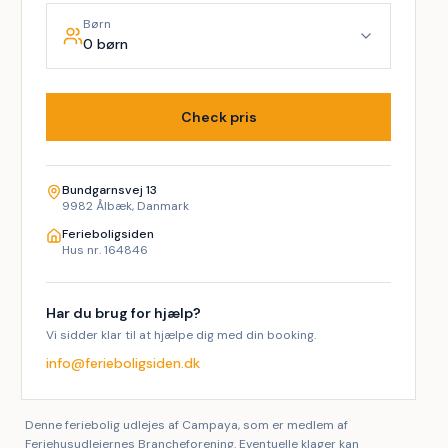
Børn
0 børn
Check pris
Bundgarnsvej 13
9982 Ålbæk, Danmark
Ferieboligsiden
Hus nr. 164846
Har du brug for hjælp?
Vi sidder klar til at hjælpe dig med din booking.
info@ferieboligsiden.dk
Denne feriebolig udlejes af Campaya, som er medlem af
Feriehusudlejernes Brancheforening. Eventuelle klager kan