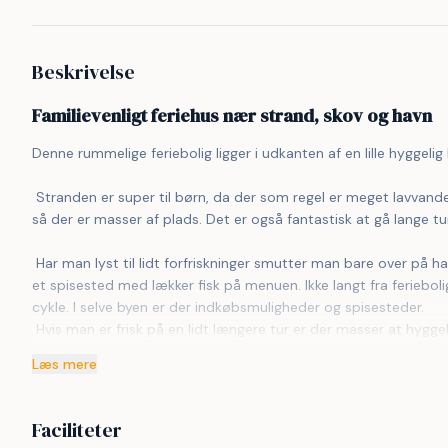
Beskrivelse
Familievenligt feriehus nær strand, skov og havn
Denne rummelige feriebolig ligger i udkanten af en lille hyggelig 
 Stranden er super til børn, da der som regel er meget lavvandet og roligt vand. Der er kun få mennesker, der bruger stranden, 
så der er masser af plads. Det er også fantastisk at gå lange tu
 Har man lyst til lidt forfriskninger smutter man bare over på havnen, hvor der er en kiosk, der sælger is og andre lækre ting eller 
et spisested med lækker fisk på menuen. Ikke langt fra feriebol
cykle. I selve byen er der indkøbsmuligheder og spisesteder. 
 Hvis man er frisk på en lidt længere tur er der masser at hyggelig småbyer, keramikværksteder og selvpluk af frugt og grøn, 
bare for at nævne noget af det. 
Læs mere
 Vil man til de lidt større byer med flere mennesker, er der kun 20km til Skagen, 20km til Frederikshavn og 80km til Aalborg, 
med masser af muligheder for aktiviteter og oplevelser.
Faciliteter