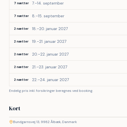
7.–14. september
7 nætter
8.–15. september
7 nætter
18.–20. januar 2027
2 nætter
19.–21. januar 2027
2 nætter
20.–22. januar 2027
2 nætter
21.–23. januar 2027
2 nætter
22.–24. januar 2027
2 nætter
Endelig pris inkl. forsikringer beregnes ved booking.
Kort
©
etMap
Bundgarnsvej 13, 9982 Ålbæk, Danmark
+