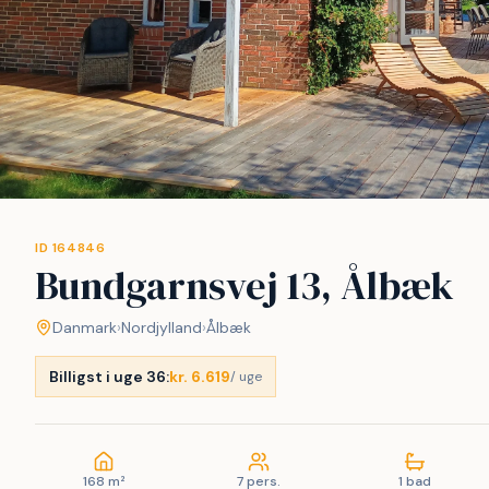
ID 164846
Bundgarnsvej 13, Ålbæk
Danmark
›
Nordjylland
›
Ålbæk
Billigst i uge 36:
kr. 6.619
/ uge
168 m²
7 pers.
1 bad