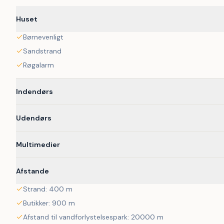
 Ferieboligen er 168kvm og byder på en afslappende ferieoplevelse for hele familien. Med fire soveværelser og plads til syv 
personer er der rig mulighed for både fællesskab og privatliv.
Huset
Børnevenligt
Sandstrand
Røgalarm
Indendørs
Udendørs
Multimedier
Afstande
Strand: 400 m
Butikker: 900 m
Afstand til vandforlystelsespark: 20000 m