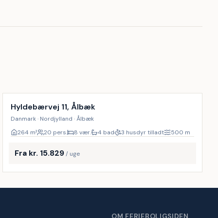
Inkl. rengøring
9
%
Hyldebærvej 11, Ålbæk
Danmark · Nordjylland · Ålbæk
264
m²
20 pers.
8 vær.
4 bad
3 husdyr tilladt
500
m
Fra kr. 15.829
/ uge
OM FERIEBOLIGSIDEN