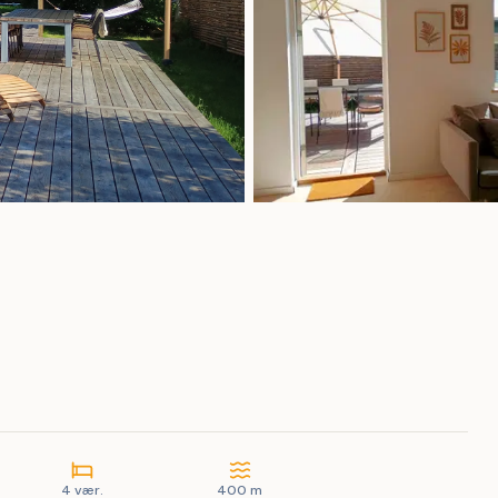
4 vær.
400 m