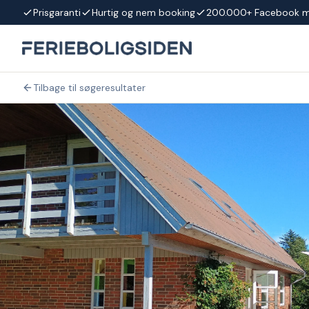
Spring til indhold
Prisgaranti
Hurtig og nem booking
200.000+ Facebook 
Tilbage til søgeresultater