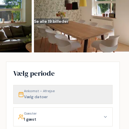
Se alle 19 billeder
Vælg periode
Ankomst – Afrejse
Vælg datoer
Gæster
1 gæst