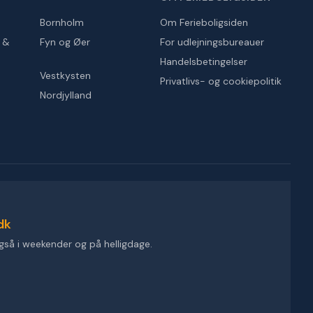
Bornholm
Om Ferieboligsiden
r &
Fyn og Øer
For udlejningsbureauer
Handelsbetingelser
Vestkysten
Privatlivs- og cookiepolitik
Nordjylland
dk
gså i weekender og på helligdage.