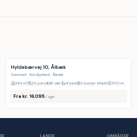
Inkl. rengøring
9
%
Hyldebærvej 10, Ålbæk
Danmark · Nordjylland · Ålbæk
264
m²
20 pers.
8 vær.
4 bad
3 husdyr tilladt
500
m
Fra kr. 16.095
/ uge
SE
LANDE
OMRÅDER