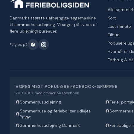
Alle sommer
Danmarks største uafhængige søgemaskine
Kort
til sommerhusudlejning. Vi søger på tværs af
Last minute
flere udlejningsbureauer.
Tilbud
Populære ug
Følg os på
Hvornår er det
Forbrug & d
VORES MEST POPULÆRE FACEBOOK-GRUPPER
200.000+ medlemmer på Facebook
Sommerhusudlejning
Ferie-portal
Sommerhuse og ferieboliger udlejes
Sommerhus U
Privat
Sommerhusudlejning Danmark
Ferieboliger