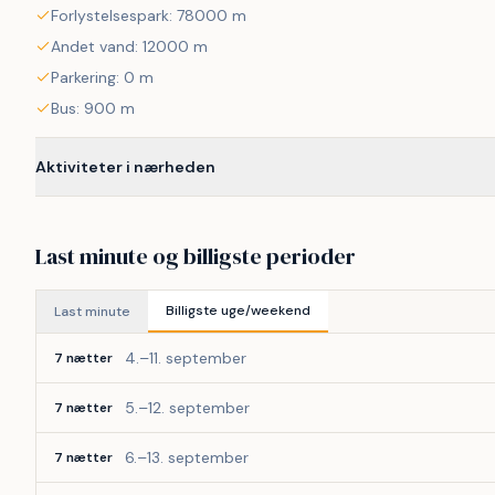
Forlystelsespark: 78000 m
Andet vand: 12000 m
Parkering: 0 m
Bus: 900 m
Aktiviteter i nærheden
Last minute og billigste perioder
Billigste uge/weekend
Last minute
4.–11. september
7 nætter
5.–12. september
7 nætter
6.–13. september
7 nætter