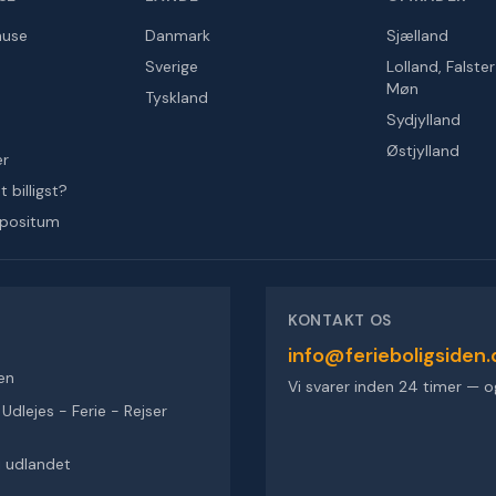
huse
Danmark
Sjælland
Sverige
Lolland, Falste
Møn
Tyskland
Sydjylland
Østjylland
er
 billigst?
epositum
KONTAKT OS
info@ferieboligsiden.
en
Vi svarer inden 24 timer — o
dlejes - Ferie - Rejser
 i udlandet