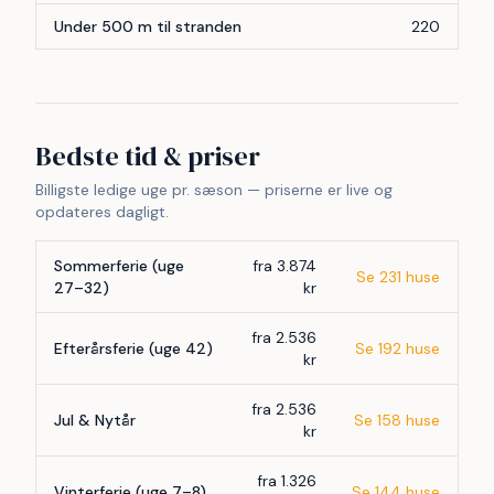
Under 500 m til stranden
220
Bedste tid & priser
Billigste ledige uge pr. sæson — priserne er live og
opdateres dagligt.
Sommerferie (uge
fra 3.874
Se 231 huse
27–32)
kr
fra 2.536
Efterårsferie (uge 42)
Se 192 huse
kr
fra 2.536
Jul & Nytår
Se 158 huse
kr
fra 1.326
Vinterferie (uge 7–8)
Se 144 huse