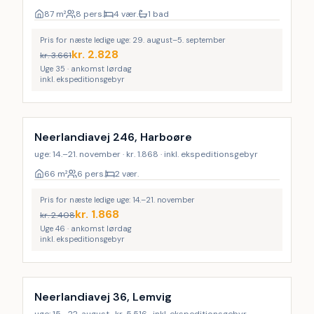
87
m²
8 pers.
4 vær.
1 bad
Pris for næste ledige uge: 29. august–5. september
kr.
2.828
kr.
3.661
Uge 35 · ankomst lørdag
inkl. ekspeditionsgebyr
Neerlandiavej 246, Harboøre
uge: 14.–21. november · kr. 1.868 · inkl. ekspeditionsgebyr
66
m²
6 pers.
2 vær.
Pris for næste ledige uge: 14.–21. november
kr.
1.868
kr.
2.408
Uge 46 · ankomst lørdag
inkl. ekspeditionsgebyr
Neerlandiavej 36, Lemvig