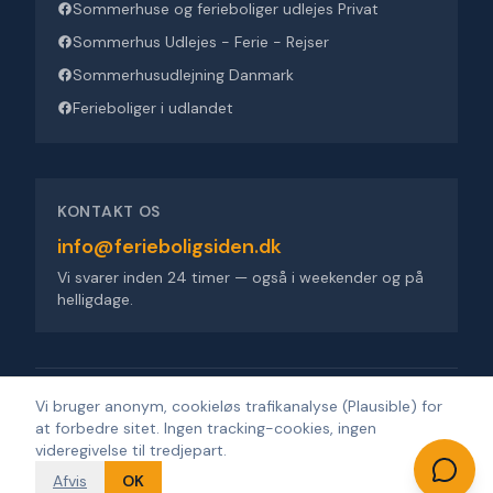
Sommerhuse og ferieboliger udlejes Privat
Sommerhus Udlejes - Ferie - Rejser
Sommerhusudlejning Danmark
Ferieboliger i udlandet
KONTAKT OS
info@ferieboligsiden.dk
Vi svarer inden 24 timer — også i weekender og på
helligdage.
Ferieboligsiden ApS
·
Trigevej 9, 8382 Hinnerup
·
CVR 36909676
Vi bruger anonym, cookieløs trafikanalyse (Plausible) for
at forbedre sitet. Ingen tracking-cookies, ingen
©
2026
Ferieboligsiden
.
Alle rettigheder forbeholdes.
·
Udviklet af
videregivelse til tredjepart.
Design'R'us
Afvis
OK