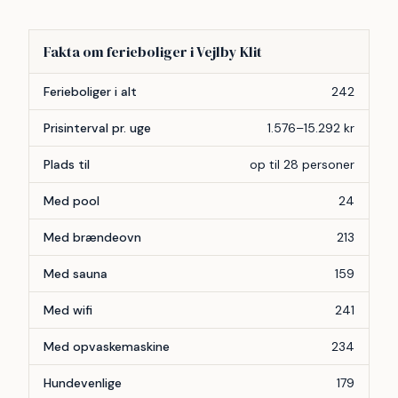
Fakta om ferieboliger i Vejlby Klit
Forhold
Antal
Ferieboliger i alt
242
Prisinterval pr. uge
1.576–15.292 kr
Plads til
op til 28 personer
Med pool
24
Med brændeovn
213
Med sauna
159
Med wifi
241
Med opvaskemaskine
234
Hundevenlige
179