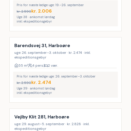
Pris for næste ledige uge: 19.–26. september
kr.
2.006
kr.
2.590
Uge 38 · ankomst lørdag
inkl. ekspeditionsgebyr
Barendsvej 31, Harboøre
uge: 26. september–3. oktober · kr. 2.474 · inkl.
ekspeditionsgebyr
55
m²
4 pers.
2 vær.
Pris for næste ledige uge: 26. september–3. oktober
kr.
2.474
kr.
2.590
Uge 39 · ankomst lørdag
inkl. ekspeditionsgebyr
Vejlby Klit 281, Harboøre
uge: 29. august–5. september · kr. 2.828 · inkl.
ekspeditionsgebyr