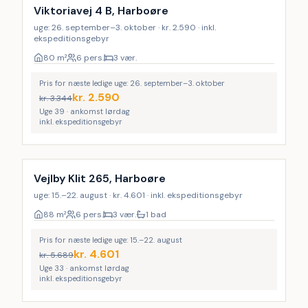
Viktoriavej 4 B, Harboøre
uge: 26. september–3. oktober · kr. 2.590 · inkl.
ekspeditionsgebyr
80
m²
6 pers.
3 vær.
Pris for næste ledige uge: 26. september–3. oktober
kr.
2.590
kr.
3.344
Uge 39 · ankomst lørdag
inkl. ekspeditionsgebyr
Vejlby Klit 265, Harboøre
uge: 15.–22. august · kr. 4.601 · inkl. ekspeditionsgebyr
88
m²
6 pers.
3 vær.
1 bad
Pris for næste ledige uge: 15.–22. august
kr.
4.601
kr.
5.689
Uge 33 · ankomst lørdag
inkl. ekspeditionsgebyr