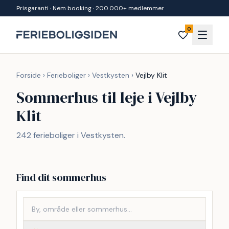
Spring til indhold
Prisgaranti · Nem booking · 200.000+ medlemmer
0
Forside
›
Ferieboliger
›
Vestkysten
›
Vejlby Klit
Sommerhus til leje i Vejlby
Klit
242 ferieboliger i Vestkysten.
Find dit sommerhus