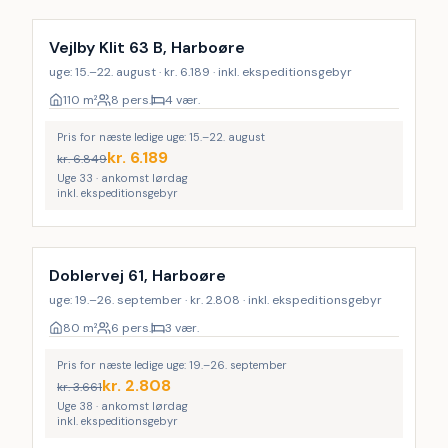
Vejlby Klit 63 B, Harboøre
uge: 15.–22. august · kr. 6.189 · inkl. ekspeditionsgebyr
110
m²
8 pers.
4 vær.
Pris for næste ledige uge: 15.–22. august
kr.
6.189
kr.
6.849
Uge 33 · ankomst lørdag
inkl. ekspeditionsgebyr
Doblervej 61, Harboøre
uge: 19.–26. september · kr. 2.808 · inkl. ekspeditionsgebyr
80
m²
6 pers.
3 vær.
Pris for næste ledige uge: 19.–26. september
kr.
2.808
kr.
3.661
Uge 38 · ankomst lørdag
inkl. ekspeditionsgebyr