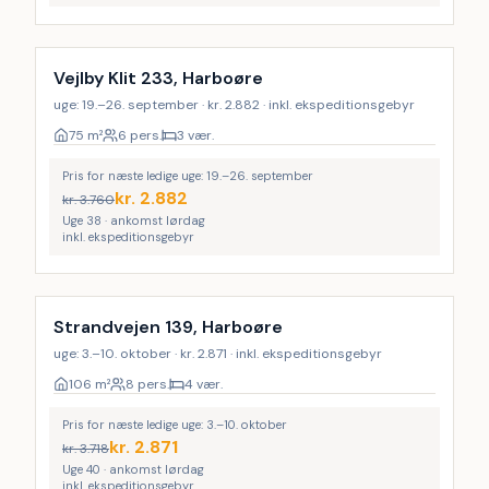
Vejlby Klit 233, Harboøre
uge: 19.–26. september · kr. 2.882 · inkl. ekspeditionsgebyr
75
m²
6 pers.
3 vær.
Pris for næste ledige uge: 19.–26. september
kr.
2.882
kr.
3.760
Uge 38 · ankomst lørdag
inkl. ekspeditionsgebyr
Strandvejen 139, Harboøre
uge: 3.–10. oktober · kr. 2.871 · inkl. ekspeditionsgebyr
106
m²
8 pers.
4 vær.
Pris for næste ledige uge: 3.–10. oktober
kr.
2.871
kr.
3.718
Uge 40 · ankomst lørdag
inkl. ekspeditionsgebyr