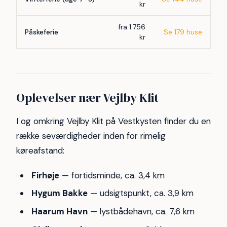
kr
fra 1.756
Påskeferie
Se 179 huse
kr
Oplevelser nær Vejlby Klit
I og omkring Vejlby Klit på Vestkysten finder du en
række seværdigheder inden for rimelig
køreafstand:
Firhøje
— fortidsminde, ca. 3,4 km
Hygum Bakke
— udsigtspunkt, ca. 3,9 km
Haarum Havn
— lystbådehavn, ca. 7,6 km