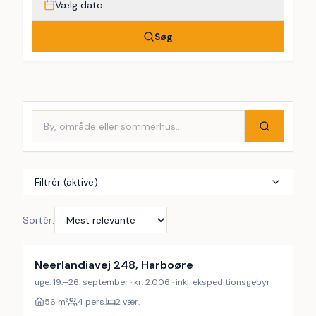
Vælg dato
Søg
Filtrér (aktive)
Sortér:
Neerlandiavej 248, Harboøre
uge: 19.–26. september · kr. 2.006 · inkl. ekspeditionsgebyr
56
m²
4 pers.
2 vær.