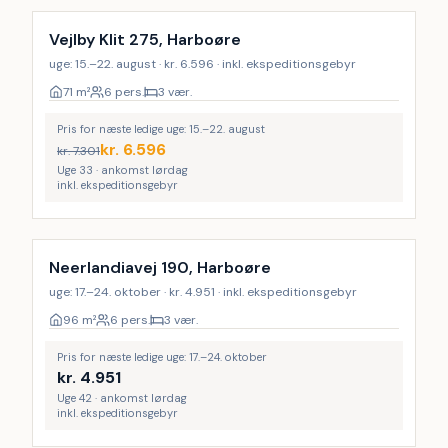
Vejlby Klit 275, Harboøre
uge: 15.–22. august · kr. 6.596 · inkl. ekspeditionsgebyr
71
m²
6 pers.
3 vær.
Pris for næste ledige uge: 15.–22. august
kr.
6.596
kr.
7.301
Uge 33 · ankomst lørdag
inkl. ekspeditionsgebyr
Neerlandiavej 190, Harboøre
uge: 17.–24. oktober · kr. 4.951 · inkl. ekspeditionsgebyr
96
m²
6 pers.
3 vær.
Pris for næste ledige uge: 17.–24. oktober
kr.
4.951
Uge 42 · ankomst lørdag
inkl. ekspeditionsgebyr