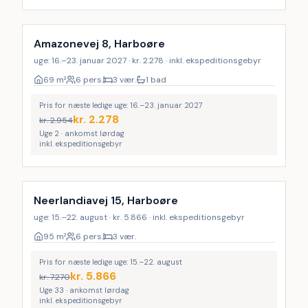
Amazonevej 8, Harboøre
uge: 16.–23. januar 2027 · kr. 2.278 · inkl. ekspeditionsgebyr
69
m²
6 pers.
3 vær.
1 bad
Pris for næste ledige uge: 16.–23. januar 2027
kr.
2.278
kr.
2.954
Uge 2 · ankomst lørdag
inkl. ekspeditionsgebyr
Neerlandiavej 15, Harboøre
uge: 15.–22. august · kr. 5.866 · inkl. ekspeditionsgebyr
95
m²
6 pers.
3 vær.
Pris for næste ledige uge: 15.–22. august
kr.
5.866
kr.
7.270
Uge 33 · ankomst lørdag
inkl. ekspeditionsgebyr