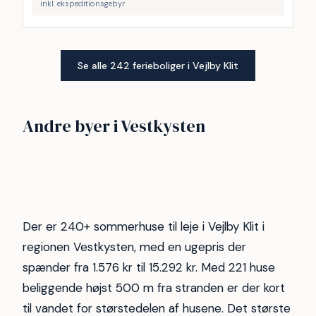
inkl. ekspeditionsgebyr
Se alle 242 ferieboliger i Vejlby Klit
Vrist
Gjellerodde
Andre byer i Vestkysten
Henne strand
Søndervig
173
64
Thyborøn
Hvide Sande
48
47
Ferring Strand
Bovbjerg
38
29
27
23
Der er 240+ sommerhuse til leje i Vejlby Klit i
regionen Vestkysten, med en ugepris der
spænder fra 1.576 kr til 15.292 kr. Med 221 huse
beliggende højst 500 m fra stranden er der kort
til vandet for størstedelen af husene. Det største