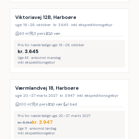
Viktoriavej 12B, Harboøre
uge: 19.–26. oktober · kr. 3.645 · inkl. ekspeditionsgebyr
63
m²
5 pers.
3 vær.
Pris for næste ledige uge: 19.–26. oktober
kr.
3.645
Uge 43 · ankomst mandag
inkl. ekspeditionsgebyr
Værmlandvej 18, Harboøre
uge: 20.–27. marts 2027 · kr. 3.947 · inkl. ekspeditionsgebyr
100
m²
6 pers.
3 vær.
1 bad
Pris for næste ledige uge: 20.–27. marts 2027
kr.
3.947
kr.
5.154
Uge 11 · ankomst lørdag
inkl. ekspeditionsgebyr