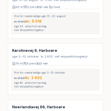
uge: 15.–22. august · kr. 5.516 · inkl. ekspeditionsgebyr
65
m²
5 pers.
3 vær.
1 bad
Pris for næste ledige uge: 15.–22. august
kr.
5.516
kr.
6.100
Uge 33 · ankomst lørdag
inkl. ekspeditionsgebyr
Karolinevej 6, Harboøre
uge: 3.–10. oktober · kr. 2.652 · inkl. ekspeditionsgebyr
76
m²
6 pers.
3 vær.
Pris for næste ledige uge: 3.–10. oktober
kr.
2.652
kr.
3.427
Uge 40 · ankomst lørdag
inkl. ekspeditionsgebyr
Neerlandiavej 66, Harboøre