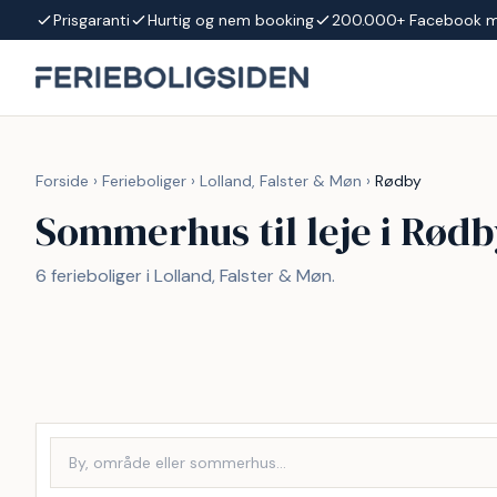
Spring til indhold
Prisgaranti
Hurtig og nem booking
200.000+ Facebook 
Forside
›
Ferieboliger
›
Lolland, Falster & Møn
›
Rødby
Sommerhus til leje i Rød
6 ferieboliger i Lolland, Falster & Møn.