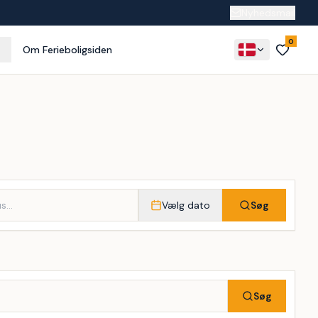
Nyhedsmail
0
Om Ferieboligsiden
Vælg dato
Søg
Søg