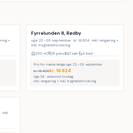
Inkl. rengøring
Fyrrelunden 8, Rødby
øring +
uge: 22.–29. september · kr. 16.824 · inkl. rengøring +
inkl. tryghedsforsikring
250
m²
18 pers.
7 vær.
3 bad
Pris for næste ledige uge: 22.–29. september
kr.
16.824
kr.
18.426
Uge 39 · ankomst tirsdag
inkl. rengøring + inkl. tryghedsforsikring
 inkl.