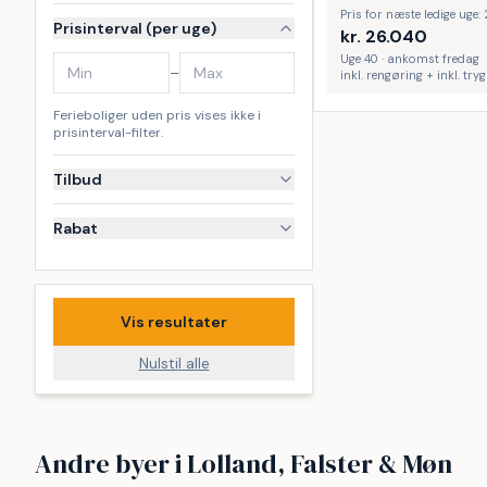
Pris for næste ledige uge:
Prisinterval (per uge)
kr.
26.040
Uge 40 · ankomst fredag
–
inkl. rengøring + inkl. tr
Ferieboliger uden pris vises ikke i
prisinterval-filter.
Tilbud
Rabat
Vis resultater
Nulstil alle
Bøtø
Idestrup
Andre byer i Lolland, Falster & Møn
Hummingen Strand
Bredfjed 
51
40