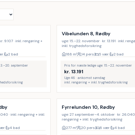
Inkl. rengøring
Vibelunden 8, Rødby
. 9.107 · inkl. rengøring +
uge: 15.–22. november · kr. 13.191 · inkl. reng
inkl. tryghedsforsikring
ær.
2 bad
188
m²
14 pers.
5 vær.
2 bad
 13.–20. september
Pris for næste ledige uge: 15.–22. november
kr.
13.191
Uge 46 · ankomst søndag
yghedsforsikring
inkl. rengøring + inkl. tryghedsforsikring
Inkl. rengøring
dby
Fyrrelunden 10, Rødby
.040 · inkl. rengøring + inkl.
uge: 27. september–4. oktober · kr. 26.040 ·
rengøring + inkl. tryghedsforsikring
vær.
4 bad
277
m²
20 pers.
8 vær.
4 bad