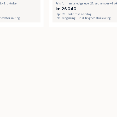
 2.–9. oktober
Pris for næste ledige uge: 27. september–4. o
kr.
26.040
Uge 39 · ankomst søndag
yghedsforsikring
inkl. rengøring + inkl. tryghedsforsikring
Væggerløse
Strand
Kramnitze Strand
30