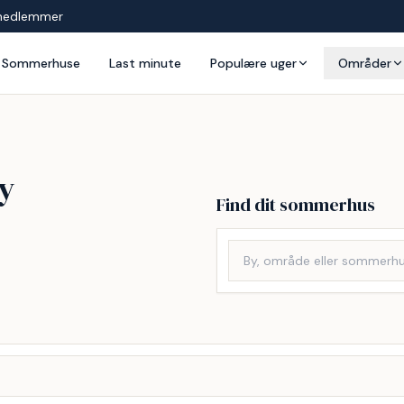
medlemmer
Sommerhuse
Last minute
Populære uger
Områder
by
Find dit sommerhus