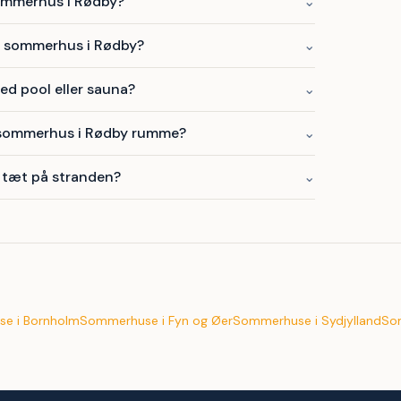
sommerhus i Rødby?
⌄
t sommerhus i Rødby?
⌄
d pool eller sauna?
⌄
 sommerhus i Rødby rumme?
⌄
 tæt på stranden?
⌄
e i Bornholm
Sommerhuse i Fyn og Øer
Sommerhuse i Sydjylland
So