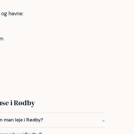
 og havne:
km
se i Rødby
 man leje i Rødby?
⌄