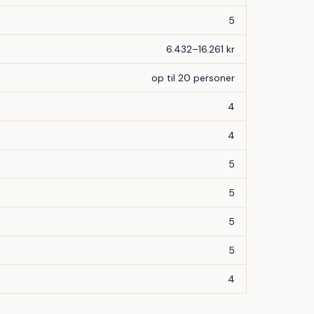
5
6.432–16.261 kr
op til 20 personer
4
4
5
5
5
5
4