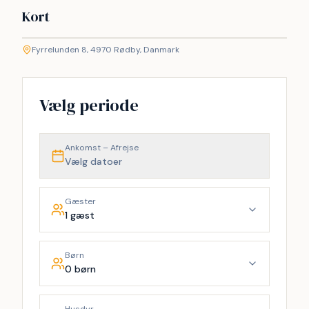
Kort
©
etMap
Fyrrelunden 8, 4970 Rødby, Danmark
+
−
Vælg periode
Ankomst – Afrejse
Vælg datoer
Gæster
1 gæst
Børn
0 børn