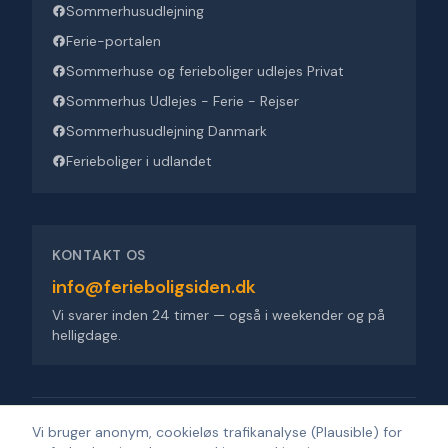
Sommerhusudlejning
Ferie-portalen
Sommerhuse og ferieboliger udlejes Privat
Sommerhus Udlejes - Ferie - Rejser
Sommerhusudlejning Danmark
Ferieboliger i udlandet
KONTAKT OS
info@ferieboligsiden.dk
Vi svarer inden 24 timer — også i weekender og på
helligdage.
Ferieboligsiden ApS
·
Trigevej 9, 8382 Hinnerup
·
CVR 36909676
Vi bruger anonym, cookieløs trafikanalyse (Plausible) for