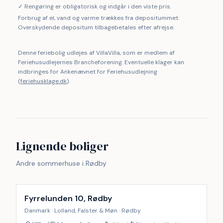
✓ Rengøring er obligatorisk og indgår i den viste pris.
Forbrug af el, vand og varme trækkes fra depositummet.
Overskydende depositum tilbagebetales efter afrejse.
Denne feriebolig udlejes af VillaVilla, som er medlem af
Feriehusudlejernes Brancheforening. Eventuelle klager kan
indbringes for Ankenævnet for Feriehusudlejning
(
feriehusklage.dk
).
Lignende boliger
Andre sommerhuse i Rødby
Inkl. rengøring
16
%
Fyrrelunden 10, Rødby
Danmark · Lolland, Falster & Møn · Rødby