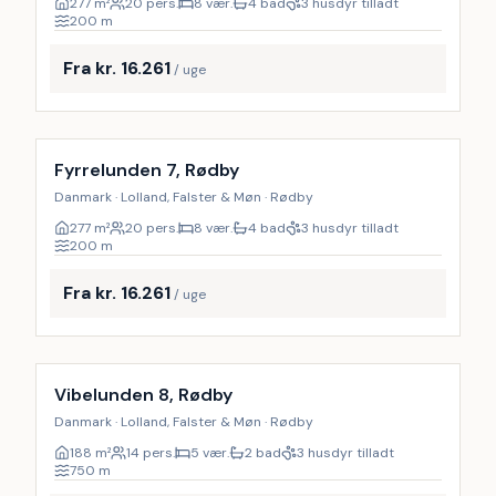
277
m²
20 pers.
8 vær.
4 bad
3 husdyr tilladt
200
m
Fra kr. 16.261
/ uge
Inkl. rengøring
9
%
Fyrrelunden 7, Rødby
Danmark · Lolland, Falster & Møn · Rødby
277
m²
20 pers.
8 vær.
4 bad
3 husdyr tilladt
200
m
Fra kr. 16.261
/ uge
Inkl. rengøring
17
%
Vibelunden 8, Rødby
Danmark · Lolland, Falster & Møn · Rødby
188
m²
14 pers.
5 vær.
2 bad
3 husdyr tilladt
750
m