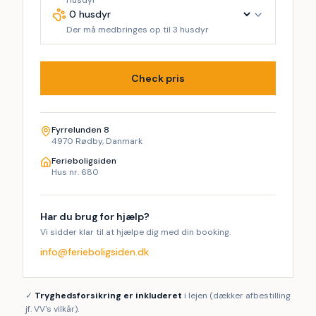
Husdyr
Der må medbringes op til 3 husdyr
Check pris
Fyrrelunden 8
4970 Rødby, Danmark
Ferieboligsiden
Hus nr. 680
Har du brug for hjælp?
Vi sidder klar til at hjælpe dig med din booking.
info@ferieboligsiden.dk
✓
Tryghedsforsikring er inkluderet
i lejen (dækker afbestilling
jf. VV's vilkår).