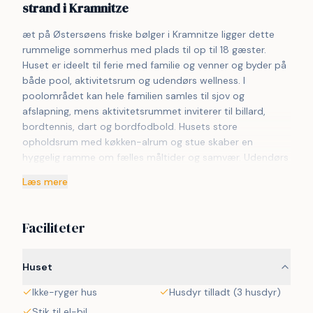
strand i Kramnitze
æt på Østersøens friske bølger i Kramnitze ligger dette 
rummelige sommerhus med plads til op til 18 gæster. 
Huset er ideelt til ferie med familie og venner og byder på 
både pool, aktivitetsrum og udendørs wellness. I 
poolområdet kan hele familien samles til sjov og 
afslapning, mens aktivitetsrummet inviterer til billard, 
bordtennis, dart og bordfodbold. Husets store 
opholdsrum med køkken-alrum og stue skaber en 
hyggelig ramme om fælles måltider og samvær. Udendørs 
kan I nyde udespa, sauna og et overdækket 
Læs mere
loungeområde med terrassevarmere. Kun ca. 100 meter 
fra huset finder I den børnevenlige strand ved Østersøen, 
perfekt til badeture og gåture langs vandet. 

Faciliteter
Bemærk venligst, de viste billeder er demo-billeder, da 
huset er under opførelse, så det færdige hus og 
Huset
udearealerne kan afvige fra demobillederne. 
Ikke-ryger hus
Husdyr tilladt (3 husdyr)
Demobillederne kan i nogle tilfælde være AI-genererede.
Stik til el-bil