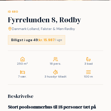
ID 680
Fyrrelunden 8, Rødby
Danmark
›
Lolland, Falster & Møn
›
Rødby
Billigst i uge 49:
kr. 15.987
/ uge
250 m²
18 pers.
3 bad
7 vær.
3 husdyr tilladt
100 m
Beskrivelse
Stort poolsommerhus til 18 personer tæt på