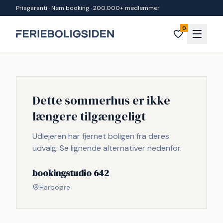
Spring til indhold
Prisgaranti · Nem booking · 200.000+ medlemmer
0
Dette sommerhus er ikke
længere tilgængeligt
Udlejeren har fjernet boligen fra deres
udvalg. Se lignende alternativer nedenfor.
bookingstudio 642
Harboøre