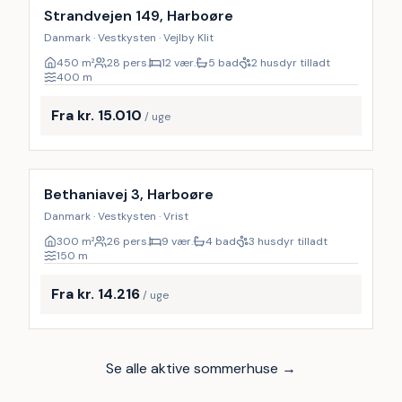
Strandvejen 149, Harboøre
Danmark · Vestkysten · Vejlby Klit
450
m²
28 pers.
12 vær.
5 bad
2 husdyr tilladt
400
m
Fra kr. 15.010
/ uge
Inkl. rengøring
Bethaniavej 3, Harboøre
Danmark · Vestkysten · Vrist
300
m²
26 pers.
9 vær.
4 bad
3 husdyr tilladt
150
m
Fra kr. 14.216
/ uge
Se alle aktive sommerhuse →