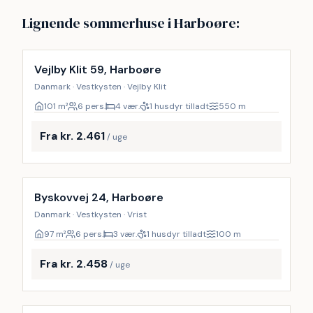
Lignende sommerhuse i Harboøre:
Vejlby Klit 59, Harboøre
Danmark · Vestkysten · Vejlby Klit
101
m²
6 pers.
4 vær.
1 husdyr tilladt
550
m
Fra kr. 2.461
/ uge
Byskovvej 24, Harboøre
Danmark · Vestkysten · Vrist
97
m²
6 pers.
3 vær.
1 husdyr tilladt
100
m
Fra kr. 2.458
/ uge
Inkl. rengøring