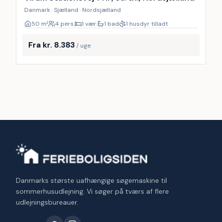
Danmark · Sjælland · Nordsjælland
50
m²
4 pers.
1 vær.
1 bad
1 husdyr tilladt
Fra kr. 8.383
/ uge
Danmarks største uafhængige søgemaskine til
sommerhusudlejning. Vi søger på tværs af flere
udlejningsbureauer.