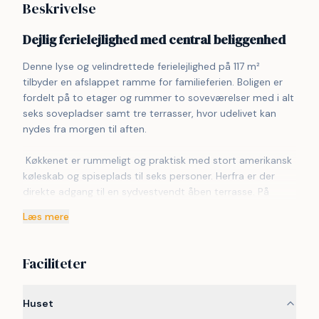
Beskrivelse
Dejlig ferielejlighed med central beliggenhed
Denne lyse og velindrettede ferielejlighed på 117 m² 
tilbyder en afslappet ramme for familieferien. Boligen er 
fordelt på to etager og rummer to soveværelser med i alt 
seks sovepladser samt tre terrasser, hvor udelivet kan 
nydes fra morgen til aften.
 Køkkenet er rummeligt og praktisk med stort amerikansk 
køleskab og spiseplads til seks personer. Herfra er der 
direkte adgang til en sydvestvendt åben terrasse. På 
samme etage ligger et stort soveværelse med eget 
Læs mere
badeværelse og adgang til en overdækket terrasse, 
perfekt til stille stunder.
Faciliteter
 På øverste plan finder I en stor stue, et soveværelse med 
to enkeltsenge og endnu en terrasse. De tre terrasser 
giver flere muligheder for at finde sol eller skygge, og der 
Huset
er adgang til fælles vaske- og strygefaciliteter mod 