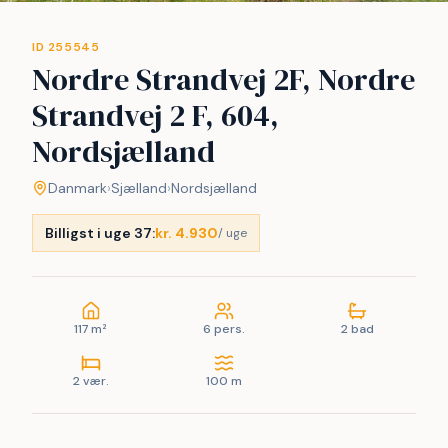
ID 255545
Nordre Strandvej 2F, Nordre
Strandvej 2 F, 604,
Nordsjælland
Danmark
›
Sjælland
›
Nordsjælland
Billigst i uge 37:
kr. 4.930
/ uge
117 m²
6 pers.
2 bad
2 vær.
100 m