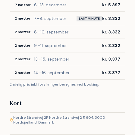
6.–13. december
kr. 5.397
7 nætter
7.–9. september
kr. 3.332
2 nætter
LAST MINUTE
8.–10. september
kr. 3.332
2 nætter
9.–11. september
kr. 3.332
2 nætter
13.–15. september
kr. 3.377
2 nætter
14.–16. september
kr. 3.377
2 nætter
Endelig pris inkl. forsikringer beregnes ved booking.
Kort
©
etMap
Nordre Strandvej 2F, Nordre Strandvej 2 F, 604, 3000
+
Nordsjælland, Danmark
−