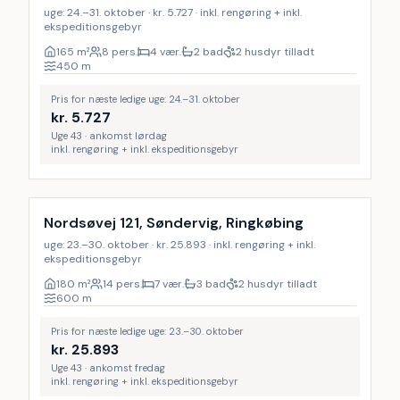
uge: 24.–31. oktober · kr. 5.727 · inkl. rengøring + inkl.
ekspeditionsgebyr
165
m²
8 pers.
4 vær.
2 bad
2 husdyr tilladt
450
m
Pris for næste ledige uge: 24.–31. oktober
kr.
5.727
Uge 43 · ankomst lørdag
inkl. rengøring + inkl. ekspeditionsgebyr
Inkl. rengøring
Nordsøvej 121, Søndervig, Ringkøbing
uge: 23.–30. oktober · kr. 25.893 · inkl. rengøring + inkl.
ekspeditionsgebyr
180
m²
14 pers.
7 vær.
3 bad
2 husdyr tilladt
600
m
Pris for næste ledige uge: 23.–30. oktober
kr.
25.893
Uge 43 · ankomst fredag
inkl. rengøring + inkl. ekspeditionsgebyr