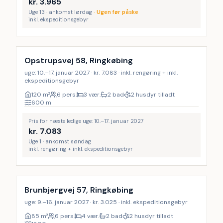
kr.
3.965
Uge 13 · ankomst lørdag
·
Ugen før påske
inkl. ekspeditionsgebyr
Inkl. rengøring
Opstrupsvej 58, Ringkøbing
uge: 10.–17. januar 2027 · kr. 7.083 · inkl. rengøring + inkl.
ekspeditionsgebyr
120
m²
6 pers.
3 vær.
2 bad
2 husdyr tilladt
600
m
Pris for næste ledige uge: 10.–17. januar 2027
kr.
7.083
Uge 1 · ankomst søndag
inkl. rengøring + inkl. ekspeditionsgebyr
Brunbjergvej 57, Ringkøbing
uge: 9.–16. januar 2027 · kr. 3.025 · inkl. ekspeditionsgebyr
85
m²
6 pers.
4 vær.
2 bad
2 husdyr tilladt