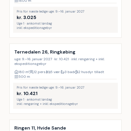
1800
m
Pris for næste ledige uge: 9.–16. januar 2027
kr.
3.025
Uge 1 · ankomst lørdag
inkl. ekspeditionsgebyr
Inkl. rengøring
Ternedalen 26, Ringkøbing
uge: 9.–16. januar 2027 · kr. 10.421 · inkl. rengøring + inkl.
ekspeditionsgebyr
180
m²
12 pers.
5 vær.
3 bad
2 husdyr tilladt
500
m
Pris for næste ledige uge: 9.–16. januar 2027
kr.
10.421
Uge 1 · ankomst lørdag
inkl. rengøring + inkl. ekspeditionsgebyr
Inkl. rengøring
Ringen 11, Hvide Sande