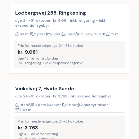
Lodbergsvej 255, Ringkøbing
uge: 24.–31. oktober · kr. 9.081 · inkl. rengøring + inkl.
ekspeditionsgebyr
63
m²
5 pers.
2 vær.
1 bad
1 husdyr tilladt
75
m
Pris for næste ledige uge: 24.–31. oktober
kr.
9.081
Uge 43 · ankomst lørdag
inkl. rengøring + inkl. ekspeditionsgebyr
Vinkelvej 7, Hvide Sande
uge: 24.–31. oktober · kr. 3.763 · inkl. ekspeditionsgebyr
90
m²
6 pers.
3 vær.
2 bad
2 husdyr tilladt
700
m
Pris for næste ledige uge: 24.–31. oktober
kr.
3.763
Uge 43 · ankomst lørdag
inkl. ekspeditionsgebyr