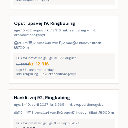
Inkl. rengøring
LAST MINUTE
Opstrupsvej 19, Ringkøbing
uge: 15.–22. august · kr. 12.916 · inkl. rengøring + inkl.
ekspeditionsgebyr
201
m²
12 pers.
5 vær.
2 bad
3 husdyr tilladt
700
m
Pris for næste ledige uge: 15.–22. august
kr.
12.916
kr.
17.714
Uge 33 · ankomst lørdag
inkl. rengøring + inkl. ekspeditionsgebyr
Havklitvej 92, Ringkøbing
uge: 3.–10. april 2027 · kr. 3.965 · inkl. ekspeditionsgebyr
115
m²
8 pers.
4 vær.
2 bad
1 husdyr tilladt
500
m
Pris for næste ledige uge: 3.–10. april 2027