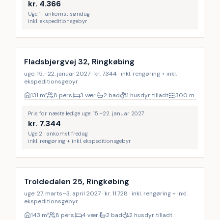
kr.
4.366
Uge 1 · ankomst søndag
inkl. ekspeditionsgebyr
Inkl. rengøring
Fladsbjergvej 32, Ringkøbing
uge: 15.–22. januar 2027 · kr. 7.344 · inkl. rengøring + inkl.
ekspeditionsgebyr
131
m²
8 pers.
3 vær.
2 bad
1 husdyr tilladt
300
m
Pris for næste ledige uge: 15.–22. januar 2027
kr.
7.344
Uge 2 · ankomst fredag
inkl. rengøring + inkl. ekspeditionsgebyr
Inkl. rengøring
Troldedalen 25, Ringkøbing
uge: 27. marts–3. april 2027 · kr. 11.728 · inkl. rengøring + inkl.
ekspeditionsgebyr
143
m²
8 pers.
4 vær.
2 bad
2 husdyr tilladt