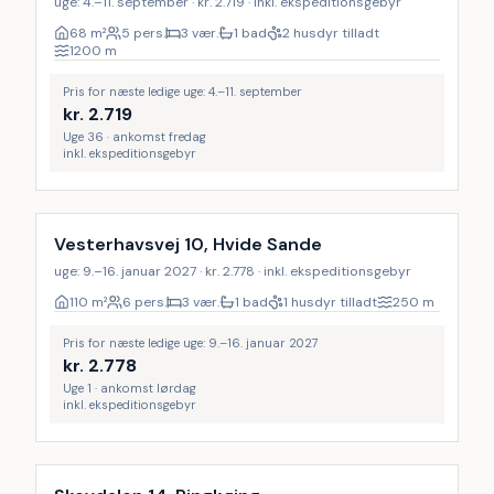
uge: 4.–11. september · kr. 2.719 · inkl. ekspeditionsgebyr
68
m²
5 pers.
3 vær.
1 bad
2 husdyr tilladt
1200
m
Pris for næste ledige uge: 4.–11. september
kr.
2.719
Uge 36 · ankomst fredag
inkl. ekspeditionsgebyr
Vesterhavsvej 10, Hvide Sande
uge: 9.–16. januar 2027 · kr. 2.778 · inkl. ekspeditionsgebyr
110
m²
6 pers.
3 vær.
1 bad
1 husdyr tilladt
250
m
Pris for næste ledige uge: 9.–16. januar 2027
kr.
2.778
Uge 1 · ankomst lørdag
inkl. ekspeditionsgebyr
Inkl. rengøring