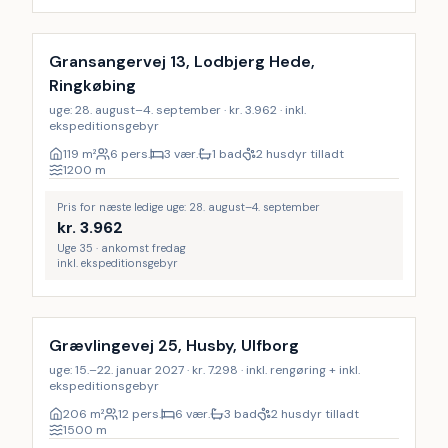
Gransangervej 13, Lodbjerg Hede,
Ringkøbing
uge: 28. august–4. september · kr. 3.962 · inkl.
ekspeditionsgebyr
119
m²
6 pers.
3 vær.
1 bad
2 husdyr tilladt
1200
m
Pris for næste ledige uge: 28. august–4. september
kr.
3.962
Uge 35 · ankomst fredag
inkl. ekspeditionsgebyr
Inkl. rengøring
Grævlingevej 25, Husby, Ulfborg
uge: 15.–22. januar 2027 · kr. 7.298 · inkl. rengøring + inkl.
ekspeditionsgebyr
206
m²
12 pers.
6 vær.
3 bad
2 husdyr tilladt
1500
m