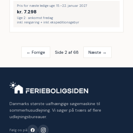
Pris for næste ledige uge: 15.–22. januar 2027
kr.
7.298
Uge 2 · ankomst fredag
inkl. rengøring + inkl. ekspeditionsgebyr
← Forrige
Side 2 af 68
Næste →
Danmarks største uafhængige søgemaskine til
sommerhusudlejning. Vi søger på tværs af flere
udlejningsbureauer.
Følg os på