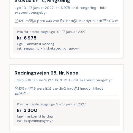
Skovdalen 14, Ringkøing
uge: 10.–17. januar 2027 · kr. 6.975 · inkl. rengøring + inkl.
ekspeditionsgebyr
120
m²
6 pers.
3 vær.
1 bad
1 husdyr tilladt
400
m
Pris for næste ledige uge: 10.–17. januar 2027
kr.
6.975
Uge 1 · ankomst søndag
inkl. rengøring + inkl. ekspeditionsgebyr
Redningsvejen 65, Nr. Nebel
uge: 9.–16. januar 2027 · kr. 3.300 · inkl. ekspeditionsgebyr
135
m²
6 pers.
3 vær.
2 bad
1 husdyr tilladt
500
m
Pris for næste ledige uge: 9.–16. januar 2027
kr.
3.300
Uge 1 · ankomst lørdag
inkl. ekspeditionsgebyr
Inkl. rengøring