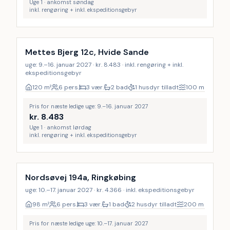
Uge 1 · ankomst søndag
inkl. rengøring + inkl. ekspeditionsgebyr
Inkl. rengøring
Mettes Bjerg 12c, Hvide Sande
uge: 9.–16. januar 2027 · kr. 8.483 · inkl. rengøring + inkl.
ekspeditionsgebyr
120
m²
6 pers.
3 vær.
2 bad
1 husdyr tilladt
100
m
Pris for næste ledige uge: 9.–16. januar 2027
kr.
8.483
Uge 1 · ankomst lørdag
inkl. rengøring + inkl. ekspeditionsgebyr
Nordsøvej 194a, Ringkøbing
uge: 10.–17. januar 2027 · kr. 4.366 · inkl. ekspeditionsgebyr
98
m²
6 pers.
3 vær.
1 bad
2 husdyr tilladt
200
m
Pris for næste ledige uge: 10.–17. januar 2027