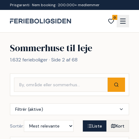
Spring til indhold
Prisgaranti · Nem booking · 200.000+ medlemmer
0
Sommerhuse til leje
1.632 ferieboliger · Side 2 af 68
Filtrér (aktive)
Sortér:
Liste
Kort