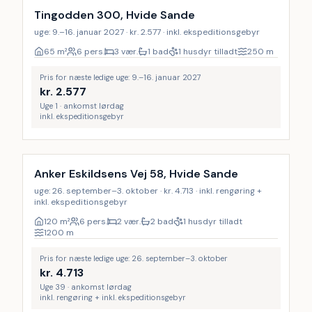
Tingodden 300, Hvide Sande
uge: 9.–16. januar 2027 · kr. 2.577 · inkl. ekspeditionsgebyr
65
m²
6 pers.
3 vær.
1 bad
1 husdyr tilladt
250
m
Pris for næste ledige uge: 9.–16. januar 2027
kr.
2.577
Uge 1 · ankomst lørdag
inkl. ekspeditionsgebyr
Inkl. rengøring
Anker Eskildsens Vej 58, Hvide Sande
uge: 26. september–3. oktober · kr. 4.713 · inkl. rengøring +
inkl. ekspeditionsgebyr
120
m²
6 pers.
2 vær.
2 bad
1 husdyr tilladt
1200
m
Pris for næste ledige uge: 26. september–3. oktober
kr.
4.713
Uge 39 · ankomst lørdag
inkl. rengøring + inkl. ekspeditionsgebyr