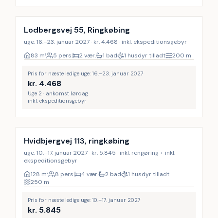
Lodbergsvej 55, Ringkøbing
uge: 16.–23. januar 2027 · kr. 4.468 · inkl. ekspeditionsgebyr
83
m²
5 pers.
2 vær.
1 bad
1 husdyr tilladt
200
m
Pris for næste ledige uge: 16.–23. januar 2027
kr.
4.468
Uge 2 · ankomst lørdag
inkl. ekspeditionsgebyr
Inkl. rengøring
Hvidbjergvej 113, ringkøbing
uge: 10.–17. januar 2027 · kr. 5.845 · inkl. rengøring + inkl.
ekspeditionsgebyr
128
m²
8 pers.
4 vær.
2 bad
1 husdyr tilladt
250
m
Pris for næste ledige uge: 10.–17. januar 2027
kr.
5.845