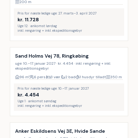
200
m
Pris for næste ledige uge: 27. marts–3. april 2027
kr.
11.728
Uge 12 · ankomst lørdag
inkl. rengøring + inkl. ekspeditionsgebyr
Inkl. rengøring
Sand Holms Vej 78, Ringkøbing
uge: 10.–17. januar 2027 · kr. 4.454 · inkl. rengøring + inkl.
ekspeditionsgebyr
96
m²
6 pers.
3 vær.
2 bad
1 husdyr tilladt
350
m
Pris for næste ledige uge: 10.–17. januar 2027
kr.
4.454
Uge 1 · ankomst søndag
inkl. rengøring + inkl. ekspeditionsgebyr
Anker Eskildsens Vej 3E, Hvide Sande