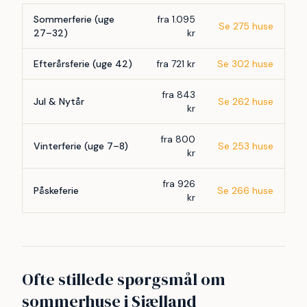
Sommerferie (uge
fra 1.095
Se 275 huse
27–32)
kr
Efterårsferie (uge 42)
fra 721 kr
Se 302 huse
fra 843
Jul & Nytår
Se 262 huse
kr
fra 800
Vinterferie (uge 7–8)
Se 253 huse
kr
fra 926
Påskeferie
Se 266 huse
kr
Ofte stillede spørgsmål om
sommerhuse i Sjælland