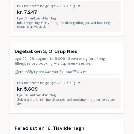
Pris for næste ledige uge: 22.–29. august
kr.
7.247
Uge 34 · ankomst lørdag
Inkl. rengøring. Gebyrer og forsikring tillægges ved booking —
slutprisen vises der.
Digebakken 3, Ordrup Næs
uge: 22.–29. august · kr. 5.609 · Gebyrer og forsikring
tillægges ved booking — slutprisen vises der.
45
m²
4 pers.
2 vær.
1 bad
170
m
Pris for næste ledige uge: 22.–29. august
kr.
5.609
Uge 34 · ankomst lørdag
Gebyrer og forsikring tillægges ved booking — slutprisen vises
der.
Paradisstien 16, Tisvilde hegn