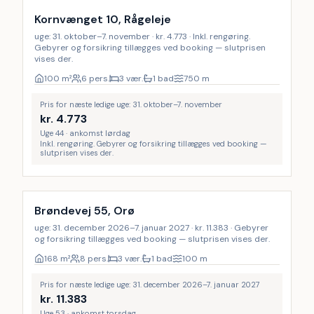
Kornvænget 10, Rågeleje
uge: 31. oktober–7. november · kr. 4.773 · Inkl. rengøring.
Gebyrer og forsikring tillægges ved booking — slutprisen
vises der.
100
m²
6 pers.
3 vær.
1 bad
750
m
Pris for næste ledige uge: 31. oktober–7. november
kr.
4.773
Uge 44 · ankomst lørdag
Inkl. rengøring. Gebyrer og forsikring tillægges ved booking —
slutprisen vises der.
Brøndevej 55, Orø
uge: 31. december 2026–7. januar 2027 · kr. 11.383 · Gebyrer
og forsikring tillægges ved booking — slutprisen vises der.
168
m²
8 pers.
3 vær.
1 bad
100
m
Pris for næste ledige uge: 31. december 2026–7. januar 2027
kr.
11.383
Uge 53 · ankomst torsdag