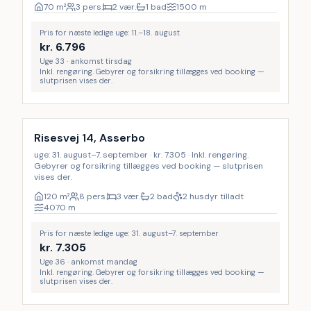
70
m²
3 pers.
2 vær.
1 bad
1500
m
Pris for næste ledige uge: 11.–18. august
kr.
6.796
Uge 33 · ankomst tirsdag
Inkl. rengøring. Gebyrer og forsikring tillægges ved booking —
slutprisen vises der.
Inkl. rengøring
Risesvej 14, Asserbo
uge: 31. august–7. september · kr. 7.305 · Inkl. rengøring.
Gebyrer og forsikring tillægges ved booking — slutprisen
vises der.
120
m²
8 pers.
3 vær.
2 bad
2 husdyr tilladt
4070
m
Pris for næste ledige uge: 31. august–7. september
kr.
7.305
Uge 36 · ankomst mandag
Inkl. rengøring. Gebyrer og forsikring tillægges ved booking —
slutprisen vises der.
Inkl. rengøring