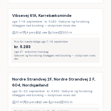
Vibsevej 61A, Karrebæksminde
uge: 7.–14. september · kr. 5.283 · Gebyrer og forsikring
tillægges ved booking — slutprisen vises der.
51
m²
4 pers.
2 vær.
1 bad
300
m
Pris for næste ledige uge: 7.–14. september
kr.
5.283
Uge 37 · ankomst mandag
Gebyrer og forsikring tillægges ved booking — slutprisen vises
der.
Nordre Strandvej 2F, Nordre Strandvej 2 F,
604, Nordsjælland
uge: 13.–20. september · kr. 4.930 · Gebyrer og forsikring
tillægges ved booking — slutprisen vises der.
117
m²
6 pers.
2 vær.
2 bad
100
m