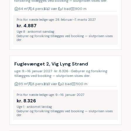
forsikring tillægges ved booking — slutprisen vises der.
64
m²
4 pers.
2 vær.
1 bad
900
m
Pris for næste ledige uge: 28. februar–7. marts 2027
kr.
4.887
Uge 8 · ankomst søndag
Gebyrer og forsikring tillægges ved booking — slutprisen vises
der.
Fuglevænget 2, Vig Lyng Strand
uge: 9.–16. januar 2027 · kr. 8.326 · Gebyrer og forsikring
tillægges ved booking — slutprisen vises der.
95
m²
8 pers.
3 vær.
2 bad
500
m
Pris for næste ledige uge: 9.–16. januar 2027
kr.
8.326
Uge 1 · ankomst lørdag
Gebyrer og forsikring tillægges ved booking — slutprisen vises
der.
Inkl. rengøring