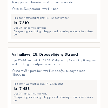
tillægges ved booking — slutprisen vises der.
110
m²
6 pers.
3 vær.
1 bad
Pris for næste ledige uge: 13.–20. september
kr.
7.310
Uge 37 · ankomst søndag
Gebyrer og forsikring tillægges ved booking — slutprisen vises
der.
Valhallavej 28, Drøsselbjerg Strand
uge: 17.–24. august · kr. 7.483 · Gebyrer og forsikring tillægges
ved booking — slutprisen vises der.
120
m²
8 pers.
4 vær.
2 bad
2 husdyr tilladt
800
m
Pris for næste ledige uge: 17.–24. august
kr.
7.483
Uge 34 · ankomst mandag
Gebyrer og forsikring tillægges ved booking — slutprisen vises
der.
Inkl. rengøring