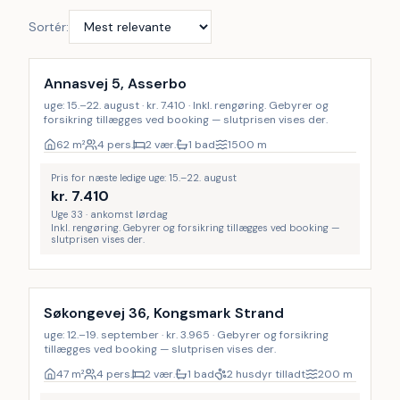
Sortér:
Inkl. rengøring
Annasvej 5, Asserbo
uge: 15.–22. august · kr. 7.410 · Inkl. rengøring. Gebyrer og
forsikring tillægges ved booking — slutprisen vises der.
62
m²
4 pers.
2 vær.
1 bad
1500
m
Pris for næste ledige uge: 15.–22. august
kr.
7.410
Uge 33 · ankomst lørdag
Inkl. rengøring. Gebyrer og forsikring tillægges ved booking —
slutprisen vises der.
Søkongevej 36, Kongsmark Strand
uge: 12.–19. september · kr. 3.965 · Gebyrer og forsikring
tillægges ved booking — slutprisen vises der.
47
m²
4 pers.
2 vær.
1 bad
2 husdyr tilladt
200
m