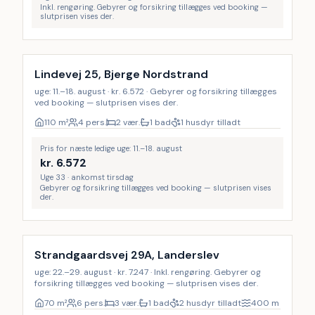
Inkl. rengøring. Gebyrer og forsikring tillægges ved booking —
slutprisen vises der.
Lindevej 25, Bjerge Nordstrand
uge: 11.–18. august · kr. 6.572 · Gebyrer og forsikring tillægges
ved booking — slutprisen vises der.
110
m²
4 pers.
2 vær.
1 bad
1 husdyr tilladt
Pris for næste ledige uge: 11.–18. august
kr.
6.572
Uge 33 · ankomst tirsdag
Gebyrer og forsikring tillægges ved booking — slutprisen vises
der.
Inkl. rengøring
Strandgaardsvej 29A, Landerslev
uge: 22.–29. august · kr. 7.247 · Inkl. rengøring. Gebyrer og
forsikring tillægges ved booking — slutprisen vises der.
70
m²
6 pers.
3 vær.
1 bad
2 husdyr tilladt
400
m