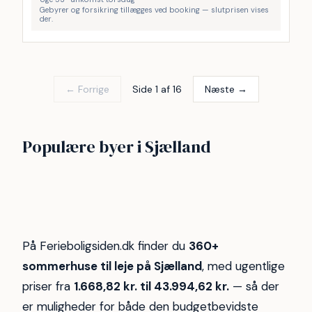
Gebyrer og forsikring tillægges ved booking — slutprisen vises
der.
← Forrige
Side 1 af 16
Næste →
Nordsjælland
Vejby Strand
Populære byer i Sjælland
Frederiksværk
Karrebæksminde
Nykøbing Sjælland
22
16
Tisvilde hegn
Kulhuse
14
14
Rågeleje
Strand
14
12
11
11
På Ferieboligsiden.dk finder du
360+
sommerhuse til leje på Sjælland
, med ugentlige
priser fra
1.668,82 kr. til 43.994,62 kr.
— så der
er muligheder for både den budgetbevidste