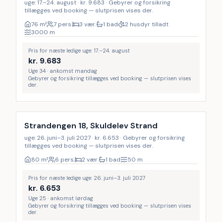
uge: 17.–24. august · kr. 9.683 · Gebyrer og forsikring
tillægges ved booking — slutprisen vises der.
76
m²
7 pers.
3 vær.
1 bad
2 husdyr tilladt
3000
m
Pris for næste ledige uge: 17.–24. august
kr.
9.683
Uge 34 · ankomst mandag
Gebyrer og forsikring tillægges ved booking — slutprisen vises
der.
Strandengen 18, Skuldelev Strand
uge: 26. juni–3. juli 2027 · kr. 6.653 · Gebyrer og forsikring
tillægges ved booking — slutprisen vises der.
80
m²
6 pers.
2 vær.
1 bad
50
m
Pris for næste ledige uge: 26. juni–3. juli 2027
kr.
6.653
Uge 25 · ankomst lørdag
Gebyrer og forsikring tillægges ved booking — slutprisen vises
der.