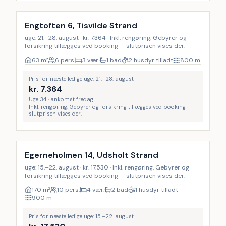
Engtoften 6, Tisvilde Strand
uge: 21.–28. august · kr. 7.364 · Inkl. rengøring. Gebyrer og
forsikring tillægges ved booking — slutprisen vises der.
63
m²
6 pers.
3 vær.
1 bad
2 husdyr tilladt
800
m
Pris for næste ledige uge: 21.–28. august
kr.
7.364
Uge 34 · ankomst fredag
Inkl. rengøring. Gebyrer og forsikring tillægges ved booking —
slutprisen vises der.
Inkl. rengøring
Egerneholmen 14, Udsholt Strand
uge: 15.–22. august · kr. 17.530 · Inkl. rengøring. Gebyrer og
forsikring tillægges ved booking — slutprisen vises der.
170
m²
10 pers.
4 vær.
2 bad
1 husdyr tilladt
900
m
Pris for næste ledige uge: 15.–22. august