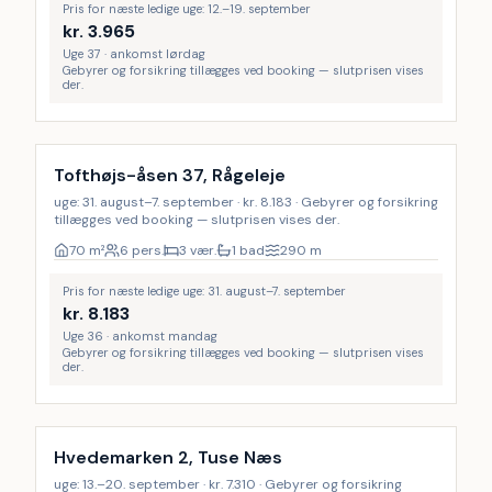
Pris for næste ledige uge: 12.–19. september
kr.
3.965
Uge 37 · ankomst lørdag
Gebyrer og forsikring tillægges ved booking — slutprisen vises
der.
Tofthøjs-åsen 37, Rågeleje
uge: 31. august–7. september · kr. 8.183 · Gebyrer og forsikring
tillægges ved booking — slutprisen vises der.
70
m²
6 pers.
3 vær.
1 bad
290
m
Pris for næste ledige uge: 31. august–7. september
kr.
8.183
Uge 36 · ankomst mandag
Gebyrer og forsikring tillægges ved booking — slutprisen vises
der.
Hvedemarken 2, Tuse Næs
uge: 13.–20. september · kr. 7.310 · Gebyrer og forsikring