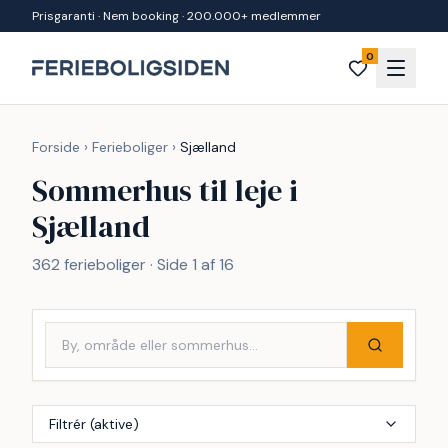
Spring til indhold
Prisgaranti · Nem booking · 200.000+ medlemmer
0
Forside
›
Ferieboliger
›
Sjælland
Sommerhus til leje i
Sjælland
362 ferieboliger · Side 1 af 16
Filtrér (aktive)