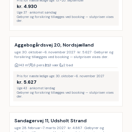
Pris for næste ledige uge: 13.–20. september
kr.
4.930
Uge 37 · ankomst søndag
Gebyrer og forsikring tillægges ved booking — slutprisen vises
der.
Aggebogårdsvej 20, Nordsjælland
uge: 30. oktober–6. november 2027 · kr. 5.627 · Gebyrer og
forsikring tillægges ved booking — slutprisen vises der.
143
m²
6 pers.
3 vær.
2 bad
Pris for næste ledige uge: 30. oktober–6. november 2027
kr.
5.627
Uge 43 · ankomst lørdag
Gebyrer og forsikring tillægges ved booking — slutprisen vises
der.
Sandagervej 11, Udsholt Strand
uge: 28. februar–7. marts 2027 · kr. 4.887 · Gebyrer og