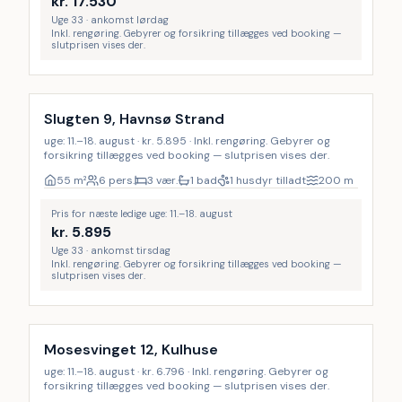
kr.
17.530
Uge 33 · ankomst lørdag
Inkl. rengøring. Gebyrer og forsikring tillægges ved booking —
slutprisen vises der.
Inkl. rengøring
Slugten 9, Havnsø Strand
uge: 11.–18. august · kr. 5.895 · Inkl. rengøring. Gebyrer og
forsikring tillægges ved booking — slutprisen vises der.
55
m²
6 pers.
3 vær.
1 bad
1 husdyr tilladt
200
m
Pris for næste ledige uge: 11.–18. august
kr.
5.895
Uge 33 · ankomst tirsdag
Inkl. rengøring. Gebyrer og forsikring tillægges ved booking —
slutprisen vises der.
Inkl. rengøring
Mosesvinget 12, Kulhuse
uge: 11.–18. august · kr. 6.796 · Inkl. rengøring. Gebyrer og
forsikring tillægges ved booking — slutprisen vises der.