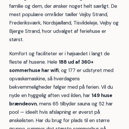
familie og dem, der ønsker noget helt særligt. De
mest populære områder tæller Vejby Strand,
Frederiksværk, Nordsjælland, Tisvildeleje, Vejby og
Bjerge Strand, hvor udvalget af feriehuse er
størst.
Komfort og faciliteter er i højsædet i langt de
fleste af husene. Hele
188 ud af 360+
sommerhuse har wifi
, og 177 er udstyret med
opvaskemaskine, så hverdagens
bekvemmeligheder følger med på ferien. Vil du
nyde en hyggelig aften ved ilden, har
149 huse
brændeovn
, mens 65 tilbyder sauna og 52 har
pool — ideelt hvis afslapning er øverst på
ønskelisten. Har du brug for plads til en større
gruppe, rummer det største sommerhus på