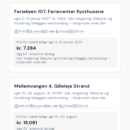
Feriebyen 107, Feriecenter Kysthusene
uge: 2.–9. januar 2027 · kr. 7.284 · Inkl. rengøring. Gebyrer og
forsikring tillægges ved booking — slutprisen vises der.
71
m²
6 pers.
2 vær.
1 bad
250
m
Pris for næste ledige uge: 2.–9. januar 2027
kr.
7.284
Uge 53 · ankomst lørdag
Inkl. rengøring. Gebyrer og forsikring tillægges ved booking —
slutprisen vises der.
Inkl. rengøring
Mellemvangen 4, Gilleleje Strand
uge: 15.–22. august · kr. 15.081 · Inkl. rengøring. Gebyrer og
forsikring tillægges ved booking — slutprisen vises der.
140
m²
8 pers.
4 vær.
2 bad
200
m
Pris for næste ledige uge: 15.–22. august
kr.
15.081
Uge 33 · ankomst lørdag