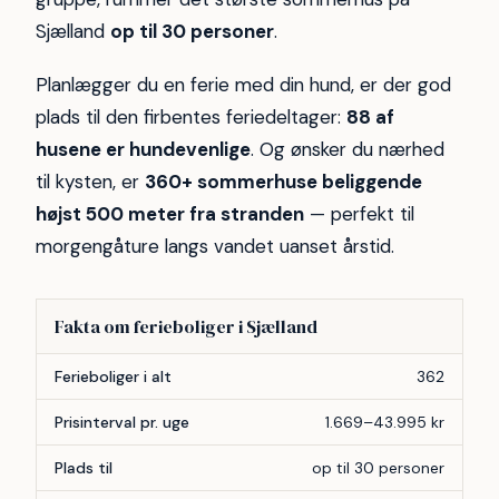
Sjælland
op til 30 personer
.
Planlægger du en ferie med din hund, er der god
plads til den firbentes feriedeltager:
88 af
husene er hundevenlige
. Og ønsker du nærhed
til kysten, er
360+ sommerhuse beliggende
højst 500 meter fra stranden
— perfekt til
morgengåture langs vandet uanset årstid.
Fakta om ferieboliger i Sjælland
Forhold
Antal
Ferieboliger i alt
362
Prisinterval pr. uge
1.669–43.995 kr
Plads til
op til 30 personer