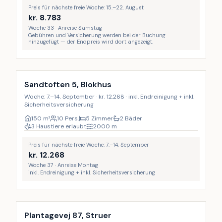
Preis für nächste freie Woche: 15.–22. August
kr.
8.783
Woche 33 · Anreise Samstag
Gebühren und Versicherung werden bei der Buchung
hinzugefügt — der Endpreis wird dort angezeigt.
Inkl. Endreinigung
9
%
Sandtoften 5, Blokhus
Woche: 7.–14. September · kr. 12.268 · inkl. Endreinigung + inkl.
Sicherheitsversicherung
150
m²
10 Pers.
5 Zimmer
2 Bäder
3 Haustiere erlaubt
2000
m
Preis für nächste freie Woche: 7.–14. September
kr.
12.268
Woche 37 · Anreise Montag
inkl. Endreinigung + inkl. Sicherheitsversicherung
LAST MINUTE
Plantagevej 87, Struer