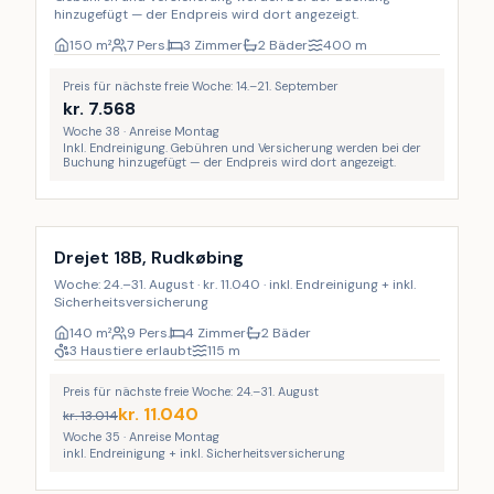
hinzugefügt — der Endpreis wird dort angezeigt.
150
m²
7 Pers.
3 Zimmer
2 Bäder
400
m
Preis für nächste freie Woche: 14.–21. September
kr.
7.568
Woche 38 · Anreise Montag
Inkl. Endreinigung. Gebühren und Versicherung werden bei der
Buchung hinzugefügt — der Endpreis wird dort angezeigt.
Inkl. Endreinigung
LAST MINUTE
18
%
Drejet 18B, Rudkøbing
Woche: 24.–31. August · kr. 11.040 · inkl. Endreinigung + inkl.
Sicherheitsversicherung
140
m²
9 Pers.
4 Zimmer
2 Bäder
3 Haustiere erlaubt
115
m
Preis für nächste freie Woche: 24.–31. August
kr.
11.040
kr.
13.014
Woche 35 · Anreise Montag
inkl. Endreinigung + inkl. Sicherheitsversicherung