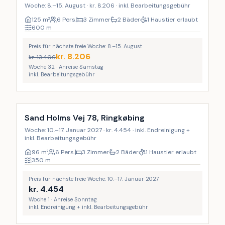
Woche: 8.–15. August · kr. 8.206 · inkl. Bearbeitungsgebühr
125
m²
6 Pers.
3 Zimmer
2 Bäder
1 Haustier erlaubt
600
m
Preis für nächste freie Woche: 8.–15. August
kr.
8.206
kr.
13.406
Woche 32 · Anreise Samstag
inkl. Bearbeitungsgebühr
Inkl. Endreinigung
Sand Holms Vej 78, Ringkøbing
Woche: 10.–17. Januar 2027 · kr. 4.454 · inkl. Endreinigung +
inkl. Bearbeitungsgebühr
96
m²
6 Pers.
3 Zimmer
2 Bäder
1 Haustier erlaubt
350
m
Preis für nächste freie Woche: 10.–17. Januar 2027
kr.
4.454
Woche 1 · Anreise Sonntag
inkl. Endreinigung + inkl. Bearbeitungsgebühr
Inkl. Endreinigung