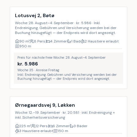
Lotusvej 2, Bøtø
Woche: 28. August–4. September · kr. 5.986 · Inkl.
Endreinigung. Gebühren und Versicherung werden bei der
Buchung hinzugefügt — der Endpreis wird dort angezeigt.
90
m²
8 Pers.
4 Zimmer
1 Bad
2 Haustiere erlaubt
950
m
Preis für nächste freie Woche: 28. August–4. September
kr.
5.986
Woche 35 · Anreise Freitag
Inkl. Endreinigung. Gebühren und Versicherung werden bei der
Buchung hinzugefügt — der Endpreis wird dort angezeigt.
Inkl. Endreinigung
10
%
Ørnegaardsvej 9, Løkken
Woche: 12.–19. September · kr. 20.581 · inkl. Endreinigung +
inkl. Sicherheitsversicherung
225
m²
12 Pers.
6 Zimmer
3 Bäder
3 Haustiere erlaubt
150
m