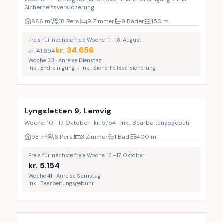
Sicherheitsversicherung
886
m²
18 Pers.
9 Zimmer
9 Bäder
150
m
Preis für nächste freie Woche: 11.–18. August
kr.
34.656
kr.
41.694
Woche 33 · Anreise Dienstag
inkl. Endreinigung + inkl. Sicherheitsversicherung
Lyngsletten 9, Lemvig
Woche: 10.–17. Oktober · kr. 5.154 · inkl. Bearbeitungsgebühr
93
m²
6 Pers.
3 Zimmer
1 Bad
400
m
Preis für nächste freie Woche: 10.–17. Oktober
kr.
5.154
Woche 41 · Anreise Samstag
inkl. Bearbeitungsgebühr