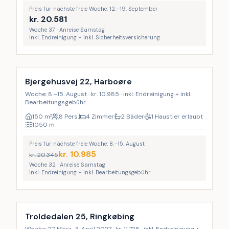
Preis für nächste freie Woche: 12.–19. September
kr.
20.581
Woche 37 · Anreise Samstag
inkl. Endreinigung + inkl. Sicherheitsversicherung
Inkl. Endreinigung
LAST MINUTE
Bjergehusvej 22, Harboøre
Woche: 8.–15. August · kr. 10.985 · inkl. Endreinigung + inkl.
Bearbeitungsgebühr
150
m²
8 Pers.
4 Zimmer
2 Bäder
1 Haustier erlaubt
1050
m
Preis für nächste freie Woche: 8.–15. August
kr.
10.985
kr.
20.345
Woche 32 · Anreise Samstag
inkl. Endreinigung + inkl. Bearbeitungsgebühr
Inkl. Endreinigung
Troldedalen 25, Ringkøbing
Woche: 27. März–3. April 2027 · kr. 11.728 · inkl. Endreinigung +