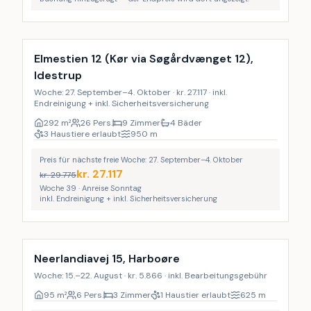
Inkl. Endreinigung
9
%
Elmestien 12 (Kør via Søgårdvænget 12),
Idestrup
Woche: 27. September–4. Oktober · kr. 27.117 · inkl.
Endreinigung + inkl. Sicherheitsversicherung
292
m²
26 Pers.
9 Zimmer
4 Bäder
3 Haustiere erlaubt
950
m
Preis für nächste freie Woche: 27. September–4. Oktober
kr.
27.117
kr.
29.775
Woche 39 · Anreise Sonntag
inkl. Endreinigung + inkl. Sicherheitsversicherung
LAST MINUTE
Neerlandiavej 15, Harboøre
Woche: 15.–22. August · kr. 5.866 · inkl. Bearbeitungsgebühr
95
m²
6 Pers.
3 Zimmer
1 Haustier erlaubt
625
m