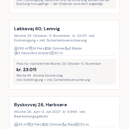
Buchung hinzugefügt — der Endpreis wird dort angezeigt.
Inkl. Endreinigung
9
%
Løkkevej 60, Lemvig
Woche: 29. Oktober–5. November · kr. 23.011 · inkl.
Endreinigung + inkl. Sicherheitsversicherung
199
m²
14 Pers.
6 Zimmer
3 Bäder
3 Haustiere erlaubt
30
m
Preis für nächste freie Woche: 29. Oktober–5. November
kr.
23.011
Woche 44 · Anreise Donnerstag
inkl. Endreinigung + inkl. Sicherheitsversicherung
Byskovvej 26, Harboøre
Woche: 26. Juni–3. Juli 2027 · kr. 6.994 · inkl.
Bearbeitungsgebühr
93
m²
6 Pers.
3 Zimmer
1 Bad
150
m