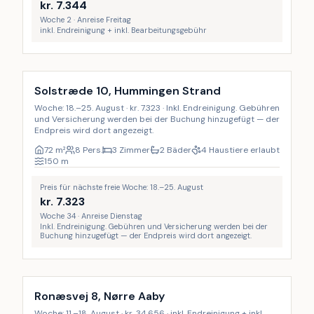
kr.
7.344
Woche 2 · Anreise Freitag
inkl. Endreinigung + inkl. Bearbeitungsgebühr
Inkl. Endreinigung
Solstræde 10, Hummingen Strand
Woche: 18.–25. August · kr. 7.323 · Inkl. Endreinigung. Gebühren
und Versicherung werden bei der Buchung hinzugefügt — der
Endpreis wird dort angezeigt.
72
m²
8 Pers.
3 Zimmer
2 Bäder
4 Haustiere erlaubt
150
m
Preis für nächste freie Woche: 18.–25. August
kr.
7.323
Woche 34 · Anreise Dienstag
Inkl. Endreinigung. Gebühren und Versicherung werden bei der
Buchung hinzugefügt — der Endpreis wird dort angezeigt.
Inkl. Endreinigung
LAST MINUTE
18
%
Ronæsvej 8, Nørre Aaby
Woche: 11.–18. August · kr. 34.656 · inkl. Endreinigung + inkl.