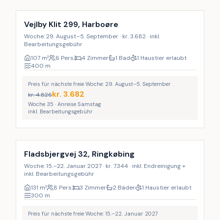
LAST MINUTE
Vejlby Klit 299, Harboøre
Woche: 29. August–5. September · kr. 3.682 · inkl.
Bearbeitungsgebühr
107
m²
6 Pers.
4 Zimmer
1 Bad
1 Haustier erlaubt
400
m
Preis für nächste freie Woche: 29. August–5. September
kr.
3.682
kr.
4.826
Woche 35 · Anreise Samstag
inkl. Bearbeitungsgebühr
Inkl. Endreinigung
Fladsbjergvej 32, Ringkøbing
Woche: 15.–22. Januar 2027 · kr. 7.344 · inkl. Endreinigung +
inkl. Bearbeitungsgebühr
131
m²
8 Pers.
3 Zimmer
2 Bäder
1 Haustier erlaubt
300
m
Preis für nächste freie Woche: 15.–22. Januar 2027