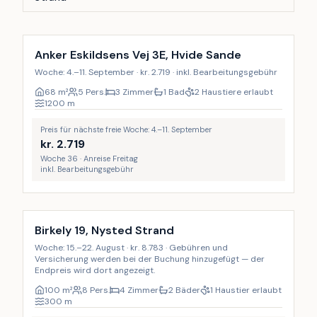
Anker Eskildsens Vej 3E, Hvide Sande
Woche: 4.–11. September · kr. 2.719 · inkl. Bearbeitungsgebühr
68
m²
5 Pers.
3 Zimmer
1 Bad
2 Haustiere erlaubt
1200
m
Preis für nächste freie Woche: 4.–11. September
kr.
2.719
Woche 36 · Anreise Freitag
inkl. Bearbeitungsgebühr
Birkely 19, Nysted Strand
Woche: 15.–22. August · kr. 8.783 · Gebühren und
Versicherung werden bei der Buchung hinzugefügt — der
Endpreis wird dort angezeigt.
100
m²
8 Pers.
4 Zimmer
2 Bäder
1 Haustier erlaubt
300
m