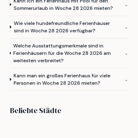
Kann ich ein Ferienhaus mit Pool für den
⌄
Sommerurlaub in Woche 28 2026 mieten?
Wie viele hundefreundliche Ferienhäuser
⌄
sind in Woche 28 2026 verfügbar?
Welche Ausstattungsmerkmale sind in
Ferienhäusern für die Woche 28 2026 am
⌄
weitesten verbreitet?
Kann man ein großes Ferienhaus für viele
⌄
Personen in Woche 28 2026 mieten?
Vejlby Klit
Vrist
Beliebte Städte
Gjellerodde
Bøtø
249
173
Henne strand
Søndervig
64
51
Sydals
Idestrup
48
48
42
40