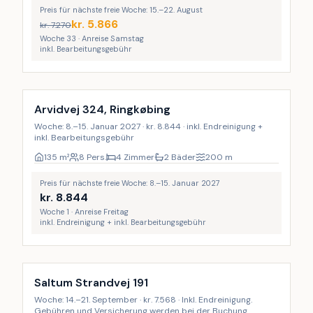
Preis für nächste freie Woche: 15.–22. August
kr.
5.866
kr.
7.270
Woche 33 · Anreise Samstag
inkl. Bearbeitungsgebühr
Inkl. Endreinigung
Arvidvej 324, Ringkøbing
Woche: 8.–15. Januar 2027 · kr. 8.844 · inkl. Endreinigung +
inkl. Bearbeitungsgebühr
135
m²
8 Pers.
4 Zimmer
2 Bäder
200
m
Preis für nächste freie Woche: 8.–15. Januar 2027
kr.
8.844
Woche 1 · Anreise Freitag
inkl. Endreinigung + inkl. Bearbeitungsgebühr
Inkl. Endreinigung
Saltum Strandvej 191
Woche: 14.–21. September · kr. 7.568 · Inkl. Endreinigung.
Gebühren und Versicherung werden bei der Buchung