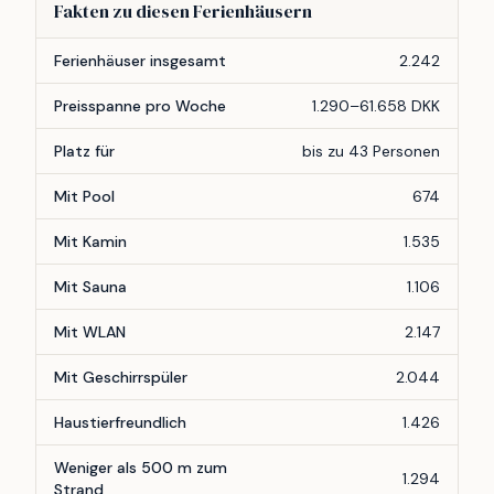
Fakten zu diesen Ferienhäusern
Merkmal
Anzahl
Ferienhäuser insgesamt
2.242
Preisspanne pro Woche
1.290–61.658 DKK
Platz für
bis zu 43 Personen
Mit Pool
674
Mit Kamin
1.535
Mit Sauna
1.106
Mit WLAN
2.147
Mit Geschirrspüler
2.044
Haustierfreundlich
1.426
Weniger als 500 m zum
1.294
Strand