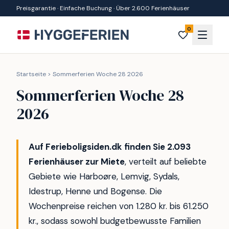
Zum Inhalt springen
Preisgarantie · Einfache Buchung · Über 2.600 Ferienhäuser
0
Startseite
>
Sommerferien Woche 28 2026
Sommerferien Woche 28
2026
Auf Ferieboligsiden.dk finden Sie 2.093
Ferienhäuser zur Miete
, verteilt auf beliebte
Gebiete wie Harboøre, Lemvig, Sydals,
Idestrup, Henne und Bogense. Die
Wochenpreise reichen von 1.280 kr. bis 61.250
kr., sodass sowohl budgetbewusste Familien