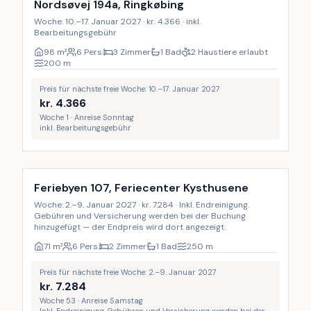
Nordsøvej 194a, Ringkøbing
Woche: 10.–17. Januar 2027 · kr. 4.366 · inkl.
Bearbeitungsgebühr
98
m²
6 Pers.
3 Zimmer
1 Bad
2 Haustiere erlaubt
200
m
Preis für nächste freie Woche: 10.–17. Januar 2027
kr.
4.366
Woche 1 · Anreise Sonntag
inkl. Bearbeitungsgebühr
Inkl. Endreinigung
Feriebyen 107, Feriecenter Kysthusene
Woche: 2.–9. Januar 2027 · kr. 7.284 · Inkl. Endreinigung.
Gebühren und Versicherung werden bei der Buchung
hinzugefügt — der Endpreis wird dort angezeigt.
71
m²
6 Pers.
2 Zimmer
1 Bad
250
m
Preis für nächste freie Woche: 2.–9. Januar 2027
kr.
7.284
Woche 53 · Anreise Samstag
Inkl. Endreinigung. Gebühren und Versicherung werden bei der