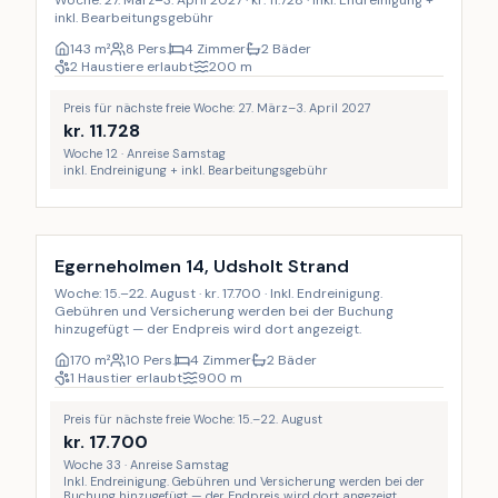
inkl. Bearbeitungsgebühr
143
m²
8 Pers.
4 Zimmer
2 Bäder
2 Haustiere erlaubt
200
m
Preis für nächste freie Woche: 27. März–3. April 2027
kr.
11.728
Woche 12 · Anreise Samstag
inkl. Endreinigung + inkl. Bearbeitungsgebühr
Inkl. Endreinigung
Egerneholmen 14, Udsholt Strand
Woche: 15.–22. August · kr. 17.700 · Inkl. Endreinigung.
Gebühren und Versicherung werden bei der Buchung
hinzugefügt — der Endpreis wird dort angezeigt.
170
m²
10 Pers.
4 Zimmer
2 Bäder
1 Haustier erlaubt
900
m
Preis für nächste freie Woche: 15.–22. August
kr.
17.700
Woche 33 · Anreise Samstag
Inkl. Endreinigung. Gebühren und Versicherung werden bei der
Buchung hinzugefügt — der Endpreis wird dort angezeigt.