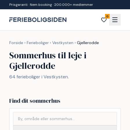
Spring til indhold
Prisgaranti · Nem booking · 200.000+ medlemmer
0
Forside
›
Ferieboliger
›
Vestkysten
›
Gjellerodde
Sommerhus til leje i
Gjellerodde
64 ferieboliger i Vestkysten.
Find dit sommerhus