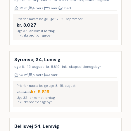
uge: 12.–19. september · kr. 3.027 · inkl. ekspeditionsgebyr
60
m²
4 pers.
2 vær.
1 bad
Pris for næste ledige uge: 12.–19. september
kr.
3.027
Uge 37 · ankomst lørdag
inkl. ekspeditionsgebyr
Syrenvej 34, Lemvig
uge: 8.–15. august · kr. 5.819 · inkl. ekspeditionsgebyr
80
m²
5 pers.
3 vær.
Pris for næste ledige uge: 8.–15. august
kr.
5.819
kr.
6.438
Uge 32 · ankomst lørdag
inkl. ekspeditionsgebyr
Bellisvej 54, Lemvig