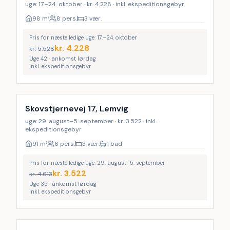
uge: 17.–24. oktober · kr. 4.228 · inkl. ekspeditionsgebyr
98
m²
8 pers.
3 vær.
Pris for næste ledige uge: 17.–24. oktober
kr.
4.228
kr.
5.528
Uge 42 · ankomst lørdag
inkl. ekspeditionsgebyr
Skovstjernevej 17, Lemvig
uge: 29. august–5. september · kr. 3.522 · inkl.
ekspeditionsgebyr
91
m²
6 pers.
3 vær.
1 bad
Pris for næste ledige uge: 29. august–5. september
kr.
3.522
kr.
4.613
Uge 35 · ankomst lørdag
inkl. ekspeditionsgebyr