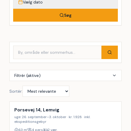
Vælg dato
Søg
Filtrér (aktive)
Sortér:
Porsevej 14, Lemvig
uge: 26. september–3. oktober · kr. 1.928 · inkl.
ekspeditionsgebyr
63
m²
4 pers.
2 vær.