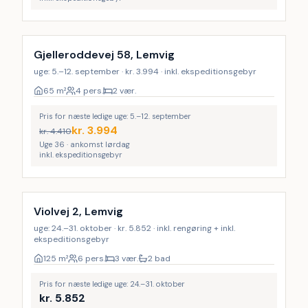
Gjelleroddevej 58, Lemvig
uge: 5.–12. september · kr. 3.994 · inkl. ekspeditionsgebyr
65
m²
4 pers.
2 vær.
Pris for næste ledige uge: 5.–12. september
kr.
3.994
kr.
4.410
Uge 36 · ankomst lørdag
inkl. ekspeditionsgebyr
Inkl. rengøring
Violvej 2, Lemvig
uge: 24.–31. oktober · kr. 5.852 · inkl. rengøring + inkl.
ekspeditionsgebyr
125
m²
6 pers.
3 vær.
2 bad
Pris for næste ledige uge: 24.–31. oktober
kr.
5.852