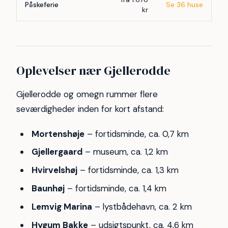
Påskeferie
Se 36 huse
kr
Oplevelser nær Gjellerodde
Gjellerodde og omegn rummer flere
seværdigheder inden for kort afstand:
Mortenshøje
– fortidsminde, ca. 0,7 km
Gjellergaard
– museum, ca. 1,2 km
Hvirvelshøj
– fortidsminde, ca. 1,3 km
Baunhøj
– fortidsminde, ca. 1,4 km
Lemvig Marina
– lystbådehavn, ca. 2 km
Hygum Bakke
– udsigtspunkt, ca. 4,6 km