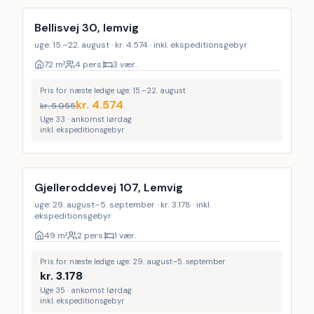
Bellisvej 30, lemvig
uge: 15.–22. august · kr. 4.574 · inkl. ekspeditionsgebyr
72
m²
4 pers.
3 vær.
Pris for næste ledige uge: 15.–22. august
kr.
4.574
kr.
5.055
Uge 33 · ankomst lørdag
inkl. ekspeditionsgebyr
Gjelleroddevej 107, Lemvig
uge: 29. august–5. september · kr. 3.178 · inkl.
ekspeditionsgebyr
49
m²
2 pers.
1 vær.
Pris for næste ledige uge: 29. august–5. september
kr.
3.178
Uge 35 · ankomst lørdag
inkl. ekspeditionsgebyr