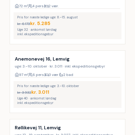
72
m²
4 pers.
2 vær.
Pris for næste ledige uge: 8.–15. august
kr.
5.285
kr.
6.173
Uge 32 · ankomst lørdag
inkl. ekspeditionsgebyr
Anemonevej 16, Lemvig
uge: 3.–10. oktober · kr. 3.011 · inkl. ekspeditionsgebyr
97
m²
6 pers.
3 vær.
2 bad
Pris for næste ledige uge: 3.–10. oktober
kr.
3.011
kr.
3.932
Uge 40 · ankomst lørdag
inkl. ekspeditionsgebyr
Røllikevej 11, Lemvig