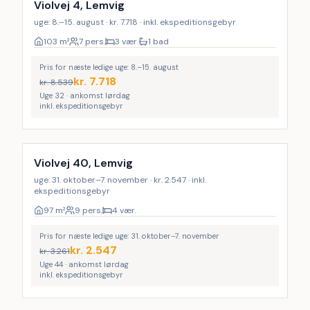
Violvej 4, Lemvig
uge: 8.–15. august · kr. 7.718 · inkl. ekspeditionsgebyr
103
m²
7 pers.
3 vær.
1 bad
Pris for næste ledige uge: 8.–15. august
kr.
7.718
kr.
8.539
Uge 32 · ankomst lørdag
inkl. ekspeditionsgebyr
Violvej 40, Lemvig
uge: 31. oktober–7. november · kr. 2.547 · inkl.
ekspeditionsgebyr
97
m²
9 pers.
4 vær.
Pris for næste ledige uge: 31. oktober–7. november
kr.
2.547
kr.
3.261
Uge 44 · ankomst lørdag
inkl. ekspeditionsgebyr