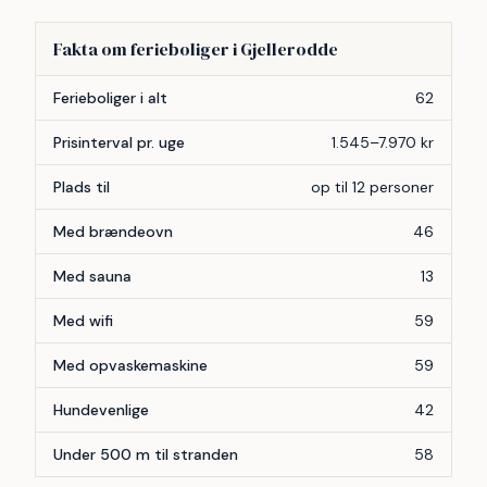
Fakta om ferieboliger i Gjellerodde
Forhold
Antal
Ferieboliger i alt
62
Prisinterval pr. uge
1.545–7.970 kr
Plads til
op til 12 personer
Med brændeovn
46
Med sauna
13
Med wifi
59
Med opvaskemaskine
59
Hundevenlige
42
Under 500 m til stranden
58