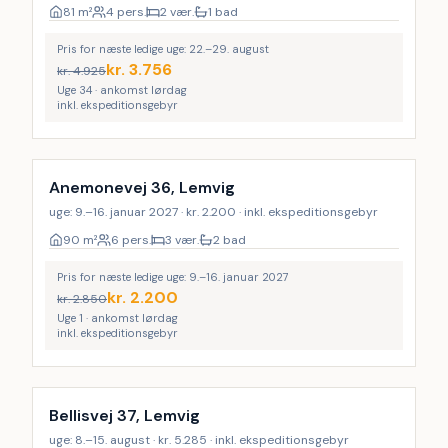
81
m²
4 pers.
2 vær.
1 bad
Pris for næste ledige uge: 22.–29. august
kr.
3.756
kr.
4.925
Uge 34 · ankomst lørdag
inkl. ekspeditionsgebyr
Anemonevej 36, Lemvig
uge: 9.–16. januar 2027 · kr. 2.200 · inkl. ekspeditionsgebyr
90
m²
6 pers.
3 vær.
2 bad
Pris for næste ledige uge: 9.–16. januar 2027
kr.
2.200
kr.
2.850
Uge 1 · ankomst lørdag
inkl. ekspeditionsgebyr
Bellisvej 37, Lemvig
uge: 8.–15. august · kr. 5.285 · inkl. ekspeditionsgebyr