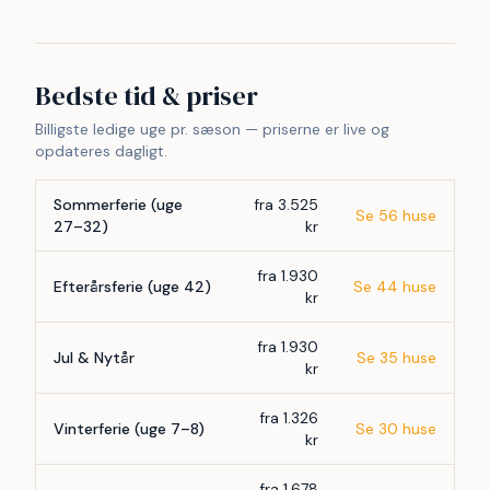
Bedste tid & priser
Billigste ledige uge pr. sæson — priserne er live og
opdateres dagligt.
Sommerferie (uge
fra 3.525
Se 56 huse
27–32)
kr
fra 1.930
Efterårsferie (uge 42)
Se 44 huse
kr
fra 1.930
Jul & Nytår
Se 35 huse
kr
fra 1.326
Vinterferie (uge 7–8)
Se 30 huse
kr
fra 1.678