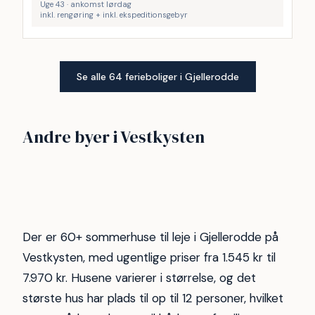
Uge 43 · ankomst lørdag
inkl. rengøring + inkl. ekspeditionsgebyr
Se alle 64 ferieboliger i Gjellerodde
Vejlby Klit
Vrist
Andre byer i Vestkysten
Henne strand
Søndervig
249
173
Thyborøn
Hvide Sande
48
47
Ferring Strand
Bovbjerg
38
29
27
23
Der er 60+ sommerhuse til leje i Gjellerodde på
Vestkysten, med ugentlige priser fra 1.545 kr til
7.970 kr. Husene varierer i størrelse, og det
største hus har plads til op til 12 personer, hvilket