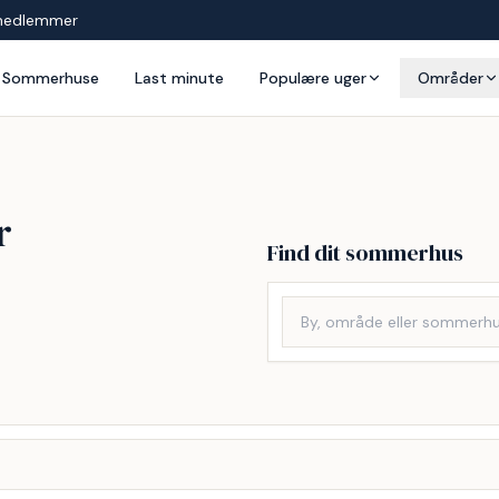
medlemmer
Sommerhuse
Last minute
Populære uger
Områder
r
Find dit sommerhus