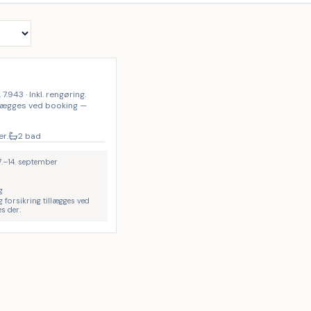
 7.943 · Inkl. rengøring.
llægges ved booking —
ær.
2 bad
 7.–14. september
g
g forsikring tillægges ved
s der.