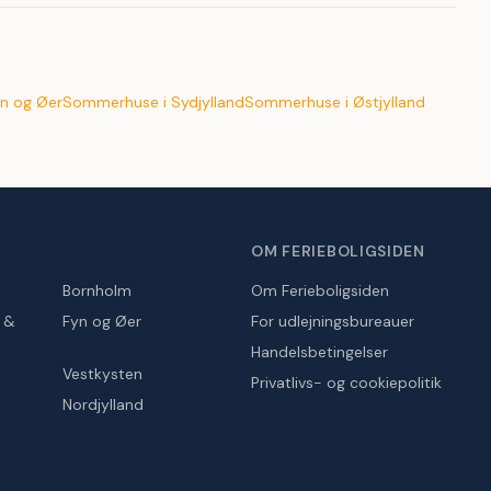
n og Øer
Sommerhuse i Sydjylland
Sommerhuse i Østjylland
OM FERIEBOLIGSIDEN
Bornholm
Om Ferieboligsiden
r &
Fyn og Øer
For udlejningsbureauer
Handelsbetingelser
Vestkysten
Privatlivs- og cookiepolitik
Nordjylland