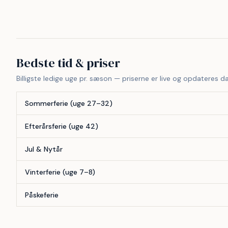
47
38
Bedste tid & priser
Billigste ledige uge pr. sæson — priserne er live og opdateres da
Sommerferie (uge 27–32)
Efterårsferie (uge 42)
Jul & Nytår
Vinterferie (uge 7–8)
Påskeferie