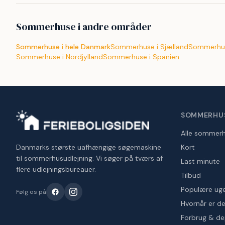
Sommerhuse i andre områder
Sommerhuse i hele Danmark
Sommerhuse i Sjælland
Sommerhus
Sommerhuse i Nordjylland
Sommerhuse i Spanien
SOMMERHU
Alle sommer
Danmarks største uafhængige søgemaskine
Kort
til sommerhusudlejning. Vi søger på tværs af
Last minute
flere udlejningsbureauer.
Tilbud
Populære ug
Følg os på
Hvornår er det
Forbrug & d