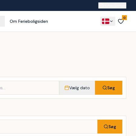
Nyhedsmail
0
Om Ferieboligsiden
Vælg dato
Søg
Søg