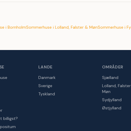
e i Bornholm
Sommerhuse i Lolland, Falster & Møn
Sommerhuse i Fy
SE
LANDE
OMRÅDER
huse
Danmark
Sjælland
Sverige
Lolland, Falste
Møn
Tyskland
Sydjylland
Østjylland
er
 billigst?
epositum