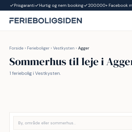
Spring til indhold
Prisgaranti
Hurtig og nem booking
200.000+ Facebook 
Forside
›
Ferieboliger
›
Vestkysten
›
Agger
Sommerhus til leje i Agge
1 feriebolig i Vestkysten.