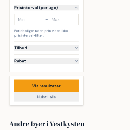
Prisinterval (per uge)
–
Ferieboliger uden pris vises ikke i
prisinterval-filter.
Tilbud
Rabat
Vis resultater
Nulstil alle
Vejlby Klit
Vrist
Andre byer i Vestkysten
Søndervig
Thyborø
249
173