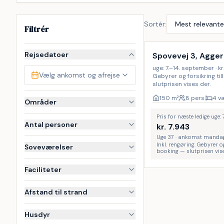
Sortér:
Filtrér
Inkl. rengøring
Rejsedatoer
Spovevej 3, Agger
uge: 7.–14. september · kr.
Vælg ankomst og afrejse
Gebyrer og forsikring ti
slutprisen vises der.
150
m²
8 pers.
4 v
Områder
Pris for næste ledige uge:
Antal personer
kr.
7.943
Uge 37 · ankomst manda
Inkl. rengøring. Gebyrer o
Soveværelser
booking — slutprisen vise
Faciliteter
Afstand til strand
Husdyr