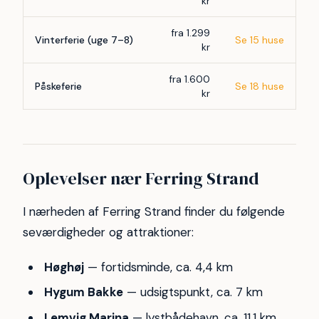
kr
fra 1.299
Vinterferie (uge 7–8)
Se 15 huse
kr
fra 1.600
Påskeferie
Se 18 huse
kr
Oplevelser nær Ferring Strand
I nærheden af Ferring Strand finder du følgende
seværdigheder og attraktioner:
Høghøj
— fortidsminde, ca. 4,4 km
Hygum Bakke
— udsigtspunkt, ca. 7 km
Lemvig Marina
— lystbådehavn, ca. 11,1 km