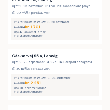
uge: 21.–28. november · kr. 1.701 · inkl. ekspeditionsgebyr
100
m²
4 pers.
2 vær.
Pris for næste ledige uge: 21.–28. november
kr.
1.701
kr.
2.184
Uge 47 · ankomst lørdag
inkl. ekspeditionsgebyr
Gåskærvej 95 a, Lemvig
uge: 19.–26. september · kr. 2.251 · inkl. ekspeditionsgebyr
130
m²
6 pers.
3 vær.
Pris for næste ledige uge: 19.–26. september
kr.
2.251
kr.
2.918
Uge 38 · ankomst lørdag
inkl. ekspeditionsgebyr