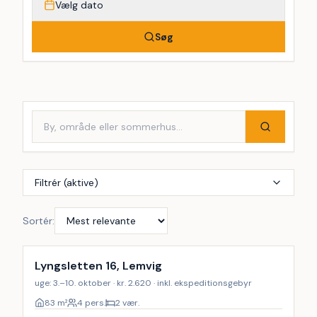
Vælg dato
Søg
Filtrér (aktive)
Sortér:
Lyngsletten 16, Lemvig
uge: 3.–10. oktober · kr. 2.620 · inkl. ekspeditionsgebyr
83
m²
4 pers.
2 vær.