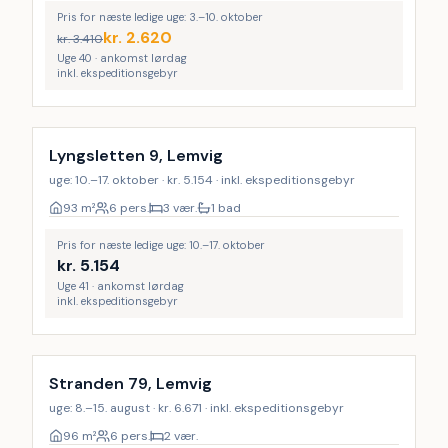
Pris for næste ledige uge: 3.–10. oktober
kr.
2.620
kr.
3.410
Uge 40 · ankomst lørdag
inkl. ekspeditionsgebyr
Lyngsletten 9, Lemvig
uge: 10.–17. oktober · kr. 5.154 · inkl. ekspeditionsgebyr
93
m²
6 pers.
3 vær.
1 bad
Pris for næste ledige uge: 10.–17. oktober
kr.
5.154
Uge 41 · ankomst lørdag
inkl. ekspeditionsgebyr
Stranden 79, Lemvig
uge: 8.–15. august · kr. 6.671 · inkl. ekspeditionsgebyr
96
m²
6 pers.
2 vær.