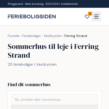
Spring til indhold
Prisgaranti · Nem booking · 200.000+ medlemmer
0
Forside
›
Ferieboliger
›
Vestkysten
›
Ferring Strand
Sommerhus til leje i Ferring
Strand
25 ferieboliger i Vestkysten.
Find dit sommerhus