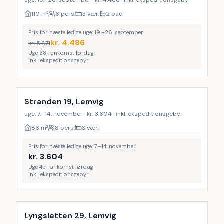
uge: 19.–26. september · kr. 4.486 · inkl. ekspeditionsgebyr
110
m²
6 pers.
3 vær.
2 bad
Pris for næste ledige uge: 19.–26. september
kr.
4.486
kr.
5.871
Uge 38 · ankomst lørdag
inkl. ekspeditionsgebyr
Stranden 19, Lemvig
uge: 7.–14. november · kr. 3.604 · inkl. ekspeditionsgebyr
86
m²
8 pers.
3 vær.
Pris for næste ledige uge: 7.–14. november
kr.
3.604
Uge 45 · ankomst lørdag
inkl. ekspeditionsgebyr
Lyngsletten 29, Lemvig