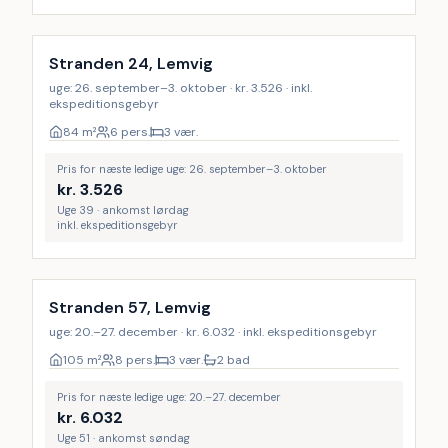
Stranden 24, Lemvig
uge: 26. september–3. oktober · kr. 3.526 · inkl.
ekspeditionsgebyr
84
m²
6 pers.
3 vær.
Pris for næste ledige uge: 26. september–3. oktober
kr.
3.526
Uge 39 · ankomst lørdag
inkl. ekspeditionsgebyr
Stranden 57, Lemvig
uge: 20.–27. december · kr. 6.032 · inkl. ekspeditionsgebyr
105
m²
8 pers.
3 vær.
2 bad
Pris for næste ledige uge: 20.–27. december
kr.
6.032
Uge 51 · ankomst søndag