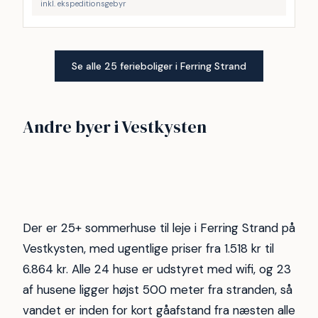
inkl. ekspeditionsgebyr
Se alle 25 ferieboliger i Ferring Strand
Vejlby Klit
Vrist
Andre byer i Vestkysten
Gjellerodde
Henne strand
249
173
Søndervig
Thyborøn
64
48
Hvide Sande
Bovbjerg
47
38
29
23
Der er 25+ sommerhuse til leje i Ferring Strand på
Vestkysten, med ugentlige priser fra 1.518 kr til
6.864 kr. Alle 24 huse er udstyret med wifi, og 23
af husene ligger højst 500 meter fra stranden, så
vandet er inden for kort gåafstand fra næsten alle