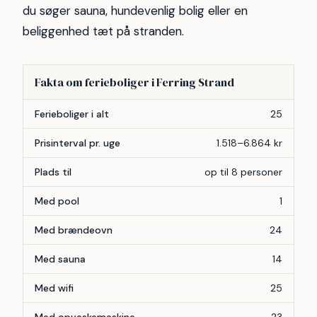
du søger sauna, hundevenlig bolig eller en
beliggenhed tæt på stranden.
Fakta om ferieboliger i Ferring Strand
Forhold
Antal
Ferieboliger i alt
25
Prisinterval pr. uge
1.518–6.864 kr
Plads til
op til 8 personer
Med pool
1
Med brændeovn
24
Med sauna
14
Med wifi
25