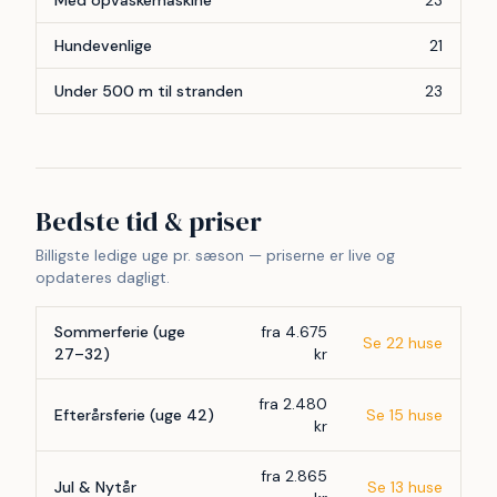
Med opvaskemaskine
23
Hundevenlige
21
Under 500 m til stranden
23
Bedste tid & priser
Billigste ledige uge pr. sæson — priserne er live og
opdateres dagligt.
Sommerferie (uge
fra 4.675
Se 22 huse
27–32)
kr
fra 2.480
Efterårsferie (uge 42)
Se 15 huse
kr
fra 2.865
Jul & Nytår
Se 13 huse