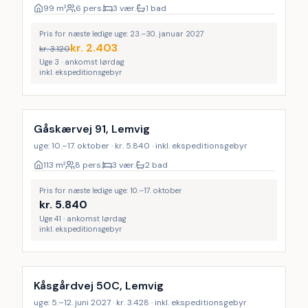
99
m²
6 pers.
3 vær.
1 bad
Pris for næste ledige uge: 23.–30. januar 2027
kr.
2.403
kr.
3.120
Uge 3 · ankomst lørdag
inkl. ekspeditionsgebyr
Gåskærvej 91, Lemvig
uge: 10.–17. oktober · kr. 5.840 · inkl. ekspeditionsgebyr
113
m²
8 pers.
3 vær.
2 bad
Pris for næste ledige uge: 10.–17. oktober
kr.
5.840
Uge 41 · ankomst lørdag
inkl. ekspeditionsgebyr
Kåsgårdvej 50C, Lemvig
uge: 5.–12. juni 2027 · kr. 3.428 · inkl. ekspeditionsgebyr