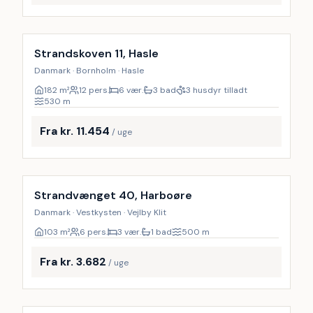
Inkl. rengøring
29
%
Strandskoven 11, Hasle
Danmark · Bornholm · Hasle
182
m²
12 pers.
6 vær.
3 bad
3 husdyr tilladt
530
m
Fra kr. 11.454
/ uge
Strandvænget 40, Harboøre
Danmark · Vestkysten · Vejlby Klit
103
m²
6 pers.
3 vær.
1 bad
500
m
Fra kr. 3.682
/ uge
Inkl. rengøring