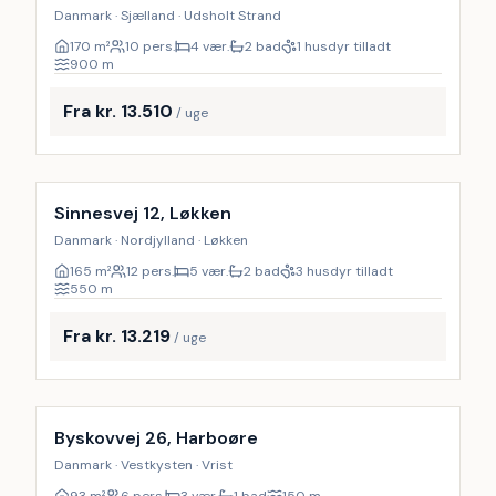
Danmark · Sjælland · Udsholt Strand
170
m²
10 pers.
4 vær.
2 bad
1 husdyr tilladt
900
m
Fra kr. 13.510
/ uge
Inkl. rengøring
19
%
Sinnesvej 12, Løkken
Danmark · Nordjylland · Løkken
165
m²
12 pers.
5 vær.
2 bad
3 husdyr tilladt
550
m
Fra kr. 13.219
/ uge
Byskovvej 26, Harboøre
Danmark · Vestkysten · Vrist