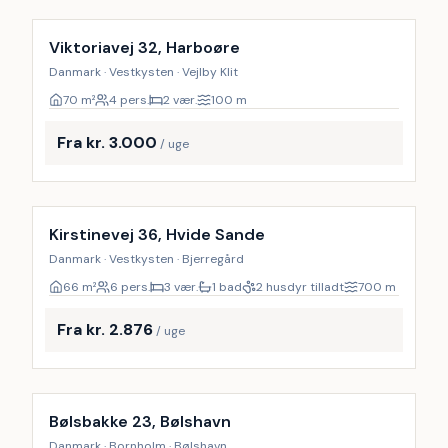
Viktoriavej 32, Harboøre
Danmark · Vestkysten · Vejlby Klit
70
m²
4 pers.
2 vær.
100
m
Fra kr. 3.000
/ uge
Kirstinevej 36, Hvide Sande
Danmark · Vestkysten · Bjerregård
66
m²
6 pers.
3 vær.
1 bad
2 husdyr tilladt
700
m
Fra kr. 2.876
/ uge
Inkl. rengøring
Bølsbakke 23, Bølshavn
Danmark · Bornholm · Bølshavn