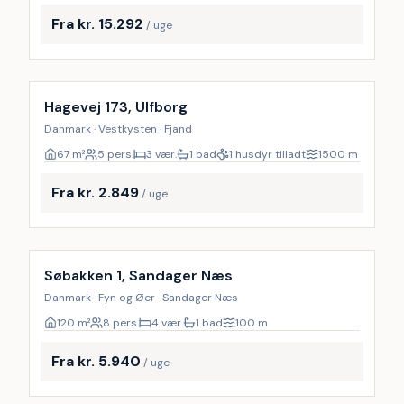
Fra kr. 15.292
/ uge
Hagevej 173, Ulfborg
Danmark · Vestkysten · Fjand
67
m²
5 pers.
3 vær.
1 bad
1 husdyr tilladt
1500
m
Fra kr. 2.849
/ uge
Inkl. rengøring
Søbakken 1, Sandager Næs
Danmark · Fyn og Øer · Sandager Næs
120
m²
8 pers.
4 vær.
1 bad
100
m
Fra kr. 5.940
/ uge
Inkl. rengøring