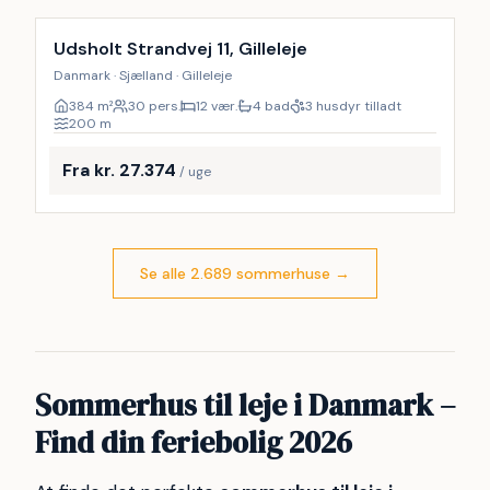
Udsholt Strandvej 11, Gilleleje
Danmark · Sjælland · Gilleleje
384
m²
30 pers.
12 vær.
4 bad
3 husdyr tilladt
200
m
Fra kr. 27.374
/ uge
Se alle 2.689 sommerhuse
→
Sommerhus til leje i Danmark –
Find din feriebolig 2026