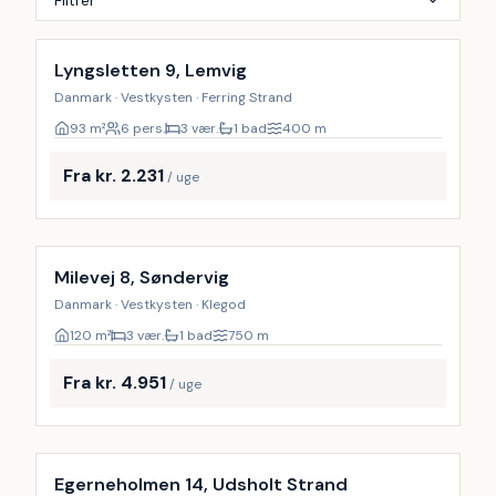
Filtrér
Lyngsletten 9, Lemvig
Danmark · Vestkysten · Ferring Strand
93
m²
6 pers.
3 vær.
1 bad
400
m
Fra kr. 2.231
/ uge
Milevej 8, Søndervig
Danmark · Vestkysten · Klegod
120
m²
3 vær.
1 bad
750
m
Fra kr. 4.951
/ uge
Inkl. rengøring
Egerneholmen 14, Udsholt Strand