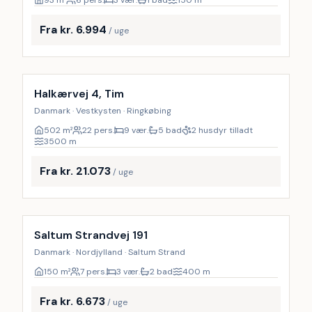
93
m²
6 pers.
3 vær.
1 bad
150
m
Fra kr. 6.994
/ uge
Inkl. rengøring
Halkærvej 4, Tim
Danmark · Vestkysten · Ringkøbing
502
m²
22 pers.
9 vær.
5 bad
2 husdyr tilladt
3500
m
Fra kr. 21.073
/ uge
Inkl. rengøring
Saltum Strandvej 191
Danmark · Nordjylland · Saltum Strand
150
m²
7 pers.
3 vær.
2 bad
400
m
Fra kr. 6.673
/ uge