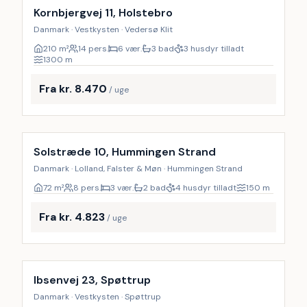
Kornbjergvej 11, Holstebro
Danmark · Vestkysten · Vedersø Klit
210
m²
14 pers.
6 vær.
3 bad
3 husdyr tilladt
1300
m
Fra kr. 8.470
/ uge
Inkl. rengøring
Solstræde 10, Hummingen Strand
Danmark · Lolland, Falster & Møn · Hummingen Strand
72
m²
8 pers.
3 vær.
2 bad
4 husdyr tilladt
150
m
Fra kr. 4.823
/ uge
Inkl. rengøring
8
%
Ibsenvej 23, Spøttrup
Danmark · Vestkysten · Spøttrup