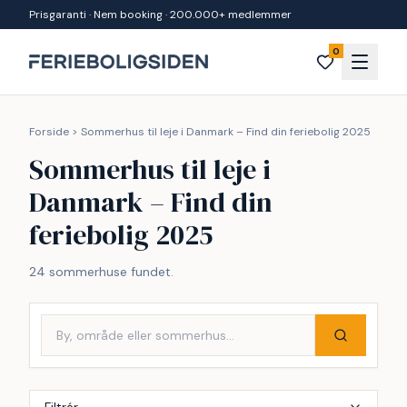
Spring til indhold
Prisgaranti · Nem booking · 200.000+ medlemmer
0
Forside
>
Sommerhus til leje i Danmark – Find din feriebolig 2025
Sommerhus til leje i
Danmark – Find din
feriebolig 2025
24 sommerhuse fundet.