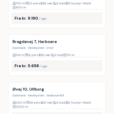
150
m²
10 pers.
5 vær.
2 bad
3 husdyr tilladt
600
m
Fra kr. 9.190
/ uge
Bragdøvej 7, Harboøre
Danmark · Vestkysten · Vrist
134
m²
6 pers.
3 vær.
2 bad
50
m
Fra kr. 5.658
/ uge
Inkl. rengøring
Øvej 10, Ulfborg
Danmark · Vestkysten · Vedersø Klit
250
m²
16 pers.
7 vær.
3 bad
2 husdyr tilladt
2000
m