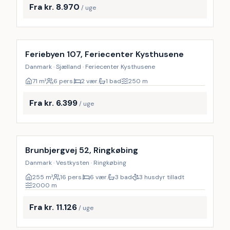
Fra kr. 8.970
/ uge
Inkl. rengøring
Feriebyen 107, Feriecenter Kysthusene
Danmark · Sjælland · Feriecenter Kysthusene
71
m²
6 pers.
2 vær.
1 bad
250
m
Fra kr. 6.399
/ uge
Inkl. rengøring
18
%
Brunbjergvej 52, Ringkøbing
Danmark · Vestkysten · Ringkøbing
255
m²
16 pers.
6 vær.
3 bad
3 husdyr tilladt
2000
m
Fra kr. 11.126
/ uge