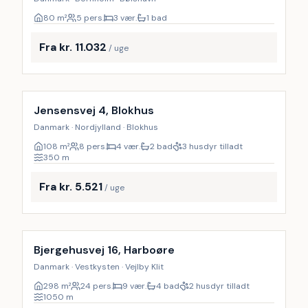
80
m²
5 pers.
3 vær.
1 bad
Fra kr. 11.032
/ uge
Inkl. rengøring
9
%
Jensensvej 4, Blokhus
Danmark · Nordjylland · Blokhus
108
m²
8 pers.
4 vær.
2 bad
3 husdyr tilladt
350
m
Fra kr. 5.521
/ uge
Inkl. rengøring
Bjergehusvej 16, Harboøre
Danmark · Vestkysten · Vejlby Klit
298
m²
24 pers.
9 vær.
4 bad
2 husdyr tilladt
1050
m